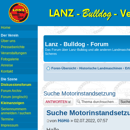
Home
Der Verein
Über uns
Lanz - Bulldog - Forum
Presseberichte
Das Forum über Lanz-Bulldog und alle anderen Landmaschin
Veranstaltungen
Scheres
Fotogalerie
Anreise
Foren-Übersicht
‹
Historische Landmaschinen
‹
Er
Kontakt
Die Szene
Diskussionsforum
Forum Archiv
Suche Motorinstandsetzung
Forum (englisch)
Antwort erstellen
Kleinanzeigen
Seriennummern
Suche Motorinstandsetz
anmelden / suchen
Termine
von
HöHö
» 02.07.2022, 07:57
Impressum
Hallo,