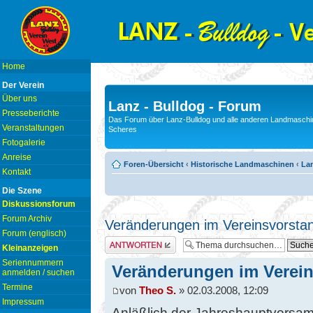
Home
Der Verein
Über uns
Lanz - Bulldog - Forum
Presseberichte
Das Forum über Lanz-Bulldog und alle anderen Landmaschin
Veranstaltungen
Scheres
Fotogalerie
Anreise
Foren-Übersicht
‹
Historische Landmaschinen
‹
Lan
Kontakt
Die Szene
Diskussionsforum
Forum Archiv
Veränderungen im Vereinsvorsta
Forum (englisch)
Antwort erstellen
Kleinanzeigen
Seriennummern
Veränderungen im Verei
anmelden / suchen
Termine
von
Theo S.
» 02.03.2008, 12:09
Impressum
Anläßlich der Jahreshauptversa