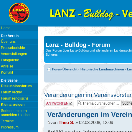
Home
Der Verein
Über uns
Lanz - Bulldog - Forum
Presseberichte
Das Forum über Lanz-Bulldog und alle anderen Landmaschin
Veranstaltungen
Scheres
Fotogalerie
Anreise
Foren-Übersicht
‹
Historische Landmaschinen
‹
Lan
Kontakt
Die Szene
Diskussionsforum
Forum Archiv
Veränderungen im Vereinsvorsta
Forum (englisch)
Antwort erstellen
Kleinanzeigen
Seriennummern
Veränderungen im Verei
anmelden / suchen
Termine
von
Theo S.
» 02.03.2008, 12:09
Impressum
Anläßlich der Jahreshauptversa