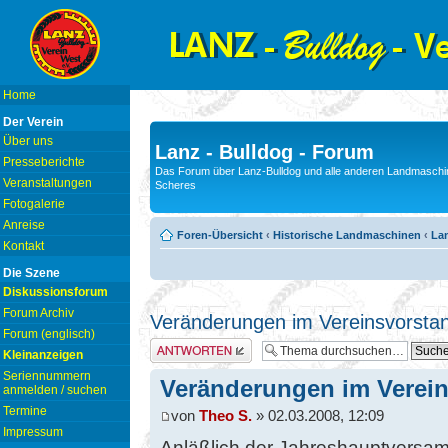
Home
Der Verein
Über uns
Lanz - Bulldog - Forum
Presseberichte
Das Forum über Lanz-Bulldog und alle anderen Landmaschin
Veranstaltungen
Scheres
Fotogalerie
Anreise
Foren-Übersicht
‹
Historische Landmaschinen
‹
Lan
Kontakt
Die Szene
Diskussionsforum
Forum Archiv
Veränderungen im Vereinsvorsta
Forum (englisch)
Antwort erstellen
Kleinanzeigen
Seriennummern
Veränderungen im Verei
anmelden / suchen
Termine
von
Theo S.
» 02.03.2008, 12:09
Impressum
Anläßlich der Jahreshauptversa