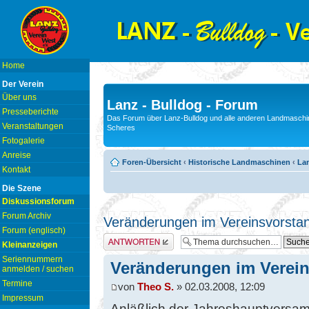
Home
Der Verein
Über uns
Lanz - Bulldog - Forum
Presseberichte
Das Forum über Lanz-Bulldog und alle anderen Landmaschin
Veranstaltungen
Scheres
Fotogalerie
Anreise
Foren-Übersicht
‹
Historische Landmaschinen
‹
Lan
Kontakt
Die Szene
Diskussionsforum
Forum Archiv
Veränderungen im Vereinsvorsta
Forum (englisch)
Antwort erstellen
Kleinanzeigen
Seriennummern
Veränderungen im Verei
anmelden / suchen
Termine
von
Theo S.
» 02.03.2008, 12:09
Impressum
Anläßlich der Jahreshauptversa