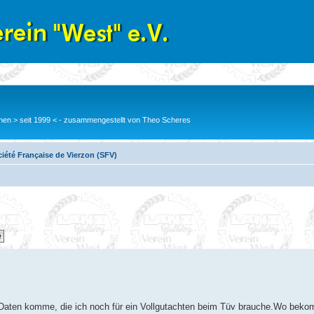
en > seit 1999 < - zusammengestellt von Theo Scheres
iété Française de Vierzon (SFV)
 Daten komme, die ich noch für ein Vollgutachten beim Tüv brauche.Wo beko