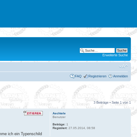
Erweiterte Suche
FAQ
Registrieren
Anmelden
3 Beiträge • Seite
1
von
1
Aechtele
Benutzer
Beiträge:
1
Registriert:
27.05.2014, 08:58
mme ich ein Typenschild