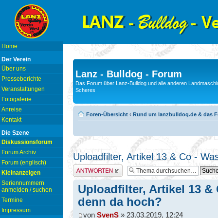
Home
Der Verein
Über uns
Lanz - Bulldog - Forum
Presseberichte
Das Forum über Lanz-Bulldog und alle anderen Landmaschin
Veranstaltungen
Scheres
Fotogalerie
Anreise
Foren-Übersicht
‹
Rund um lanzbulldog.de & das 
Kontakt
Die Szene
Diskussionsforum
Forum Archiv
Uploadfilter, Artikel 13 & Co - W
Forum (englisch)
Antwort erstellen
Kleinanzeigen
Seriennummern
Uploadfilter, Artikel 13 &
anmelden / suchen
denn da hoch?
Termine
Impressum
von
SvenS
» 23.03.2019, 12:24