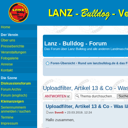
Home
Der Verein
Über uns
Lanz - Bulldog - Forum
Presseberichte
Das Forum über Lanz-Bulldog und alle anderen Landmaschin
Veranstaltungen
Fotogalerie
Foren-Übersicht
‹
Rund um lanzbulldog.de & das 
Anreise
Kontakt
Die Szene
Diskussionsforum
Uploadfilter, Artikel 13 & Co - W
Forum Archiv
Antwort erstellen
Forum (englisch)
Kleinanzeigen
Uploadfilter, Artikel 13 & Co - Was 
Seriennummern
anmelden / suchen
von
SvenS
» 23.03.2019, 12:24
Termine
Hallo zusammen,
Impressum