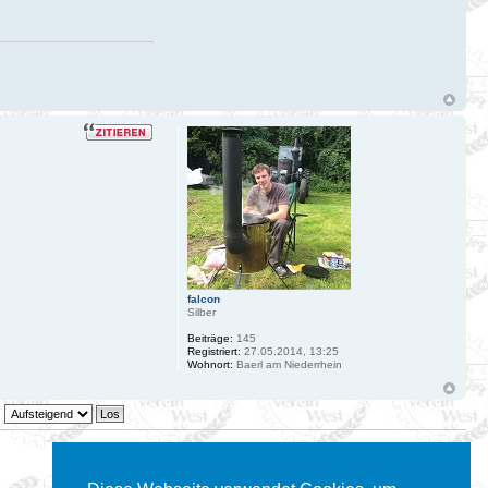
falcon
Silber
Beiträge:
145
Registriert:
27.05.2014, 13:25
Wohnort:
Baerl am Niederrhein
2 Beiträge • Seite
1
von
1