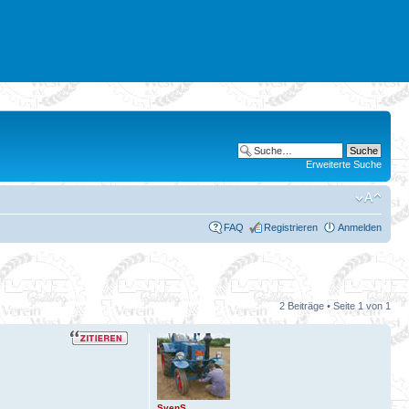
Erweiterte Suche
FAQ
Registrieren
Anmelden
2 Beiträge • Seite
1
von
1
SvenS