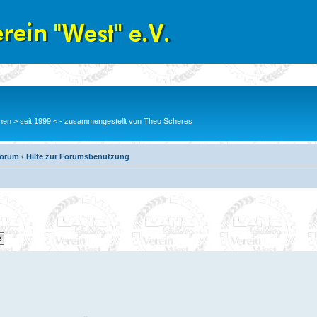
en > seit 1999 < - zusammengestellt von Theo Scheres
Forum
‹
Hilfe zur Forumsbenutzung