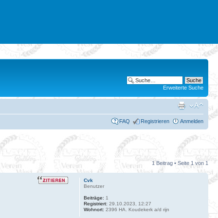
Erweiterte Suche
FAQ
Registrieren
Anmelden
1 Beitrag • Seite
1
von
1
Cvk
Benutzer
Beiträge:
1
Registriert:
29.10.2023, 12:27
Wohnort:
2396 HA. Koudekerk a/d rijn