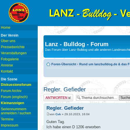
Home
Der Verein
Über uns
Lanz - Bulldog - Forum
Presseberichte
Das Forum über Lanz-Bulldog und alle anderen Landmaschin
Veranstaltungen
Fotogalerie
Foren-Übersicht
‹
Rund um lanzbulldog.de & das 
Anreise
Kontakt
Die Szene
Diskussionsforum
Regler. Gefieder
Forum Archiv
Antwort erstellen
Forum (englisch)
Kleinanzeigen
Regler. Gefieder
Seriennummern
anmelden / suchen
von
Cvk
» 29.10.2023, 16:04
Termine
Guten Tag.
Impressum
Ich habe einen D 1206 erworben