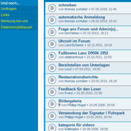
Und noch...
schreiben
Umfragen
von
thomas schüber
» 07.05.2018, 11:46
Links
automatische Anmeldung
Werbung bei uns
von
thomas schüber
» 28.02.2014, 15:42
Datenschutzklausel
Frage ans Forum und Admin(s)...
von
tom7ieben
» 20.10.2013, 18:12
Uhrzeit im Forum
von
LanzSchweiz
» 16.11.2011, 19:16
Fußbrems Lanz D9506 1952
von
oldtimerfreud
» 23.10.2011, 12:55
Bereitstellen von Unterlagen
von
Leo2
» 07.03.2011, 14:00
Restaurationsberichte
von
thomas schüber
» 20.05.2010, 18:18
Feedback für den Leser
von
Franz
» 31.05.2010, 21:00
Bildergalerie
von
Philipp Hügel
» 24.09.2008, 20:04
Verwendung der Signatur / Fuhrpark
von
Philipp Hügel
» 13.01.2010, 20:44
kategorie für videos
von
bulldogfan
» 20.08.2008, 18:08