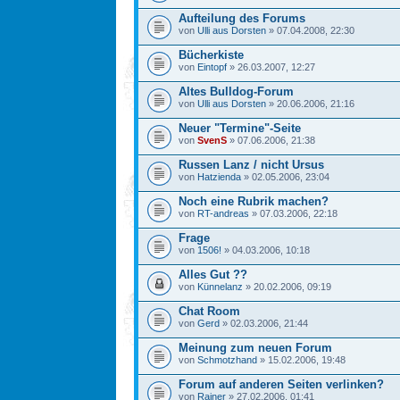
Aufteilung des Forums
von
Ulli aus Dorsten
» 07.04.2008, 22:30
Bücherkiste
von
Eintopf
» 26.03.2007, 12:27
Altes Bulldog-Forum
von
Ulli aus Dorsten
» 20.06.2006, 21:16
Neuer "Termine"-Seite
von
SvenS
» 07.06.2006, 21:38
Russen Lanz / nicht Ursus
von
Hatzienda
» 02.05.2006, 23:04
Noch eine Rubrik machen?
von
RT-andreas
» 07.03.2006, 22:18
Frage
von
1506!
» 04.03.2006, 10:18
Alles Gut ??
von
Künnelanz
» 20.02.2006, 09:19
Chat Room
von
Gerd
» 02.03.2006, 21:44
Meinung zum neuen Forum
von
Schmotzhand
» 15.02.2006, 19:48
Forum auf anderen Seiten verlinken?
von
Rainer
» 27.02.2006, 01:41