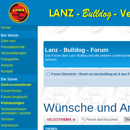
Home
Der Verein
Über uns
Presseberichte
Lanz - Bulldog - Forum
Veranstaltungen
Das Forum über Lanz-Bulldog und alle anderen Landmaschin
Fotogalerie
Scheres
Anreise
Kontakt
Foren-Übersicht
‹
Rund um lanzbulldog.de & das 
Die Szene
Diskussionsforum
Forum Archiv
Forum (englisch)
Kleinanzeigen
Wünsche und An
Seriennummern
anmelden / suchen
Neues Thema erstellen
Termine
Impressum
THEMEN