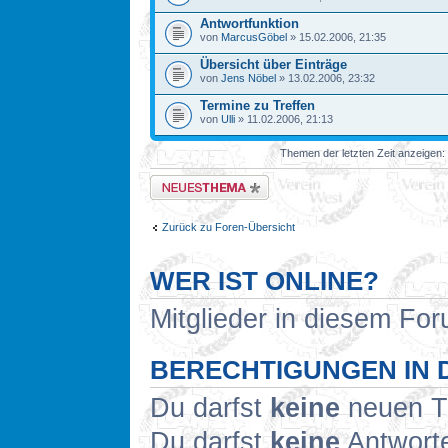
Antwortfunktion
von
MarcusGöbel
» 15.02.2006, 21:35
Übersicht über Einträge
von
Jens Nöbel
» 13.02.2006, 23:32
Termine zu Treffen
von
Ulli
» 11.02.2006, 21:13
Themen der letzten Zeit anzeigen:
Neues Thema erstellen
Zurück zu Foren-Übersicht
WER IST ONLINE?
Mitglieder in diesem For
BERECHTIGUNGEN IN 
Du darfst
keine
neuen Th
Du darfst
keine
Antworte