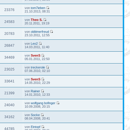
von
tom7ieben
23376
21.10.2013, 08:31
von
Theo S.
24583
20.11.2011, 19:19
von
oldtimerfreud
20783
23.10.2011, 12:55
von
Leo2
26847
14.03.2011, 11:40
von
SvenS
34469
05.01.2011, 22:50
von
treckerole
23025
07.06.2010, 02:10
von
SvenS
33641
14.05.2010, 22:29
von
Rainer
21399
14.01.2010, 12:33
von
wolfgang bofinger
24040
10.09.2008, 20:15
von
Socke
34162
08.04.2008, 20:41
von
Eintopf
44785