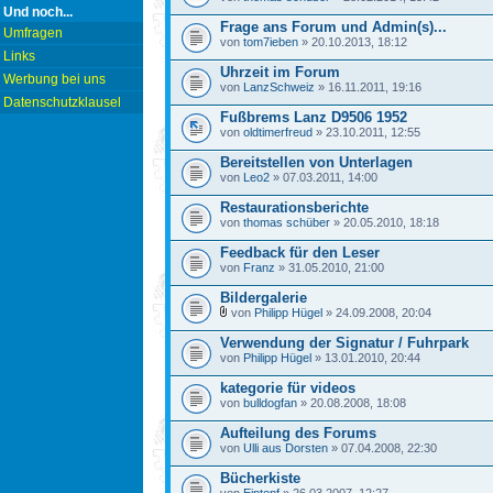
Und noch...
Frage ans Forum und Admin(s)...
Umfragen
von
tom7ieben
» 20.10.2013, 18:12
Links
Uhrzeit im Forum
Werbung bei uns
von
LanzSchweiz
» 16.11.2011, 19:16
Datenschutzklausel
Fußbrems Lanz D9506 1952
von
oldtimerfreud
» 23.10.2011, 12:55
Bereitstellen von Unterlagen
von
Leo2
» 07.03.2011, 14:00
Restaurationsberichte
von
thomas schüber
» 20.05.2010, 18:18
Feedback für den Leser
von
Franz
» 31.05.2010, 21:00
Bildergalerie
von
Philipp Hügel
» 24.09.2008, 20:04
Verwendung der Signatur / Fuhrpark
von
Philipp Hügel
» 13.01.2010, 20:44
kategorie für videos
von
bulldogfan
» 20.08.2008, 18:08
Aufteilung des Forums
von
Ulli aus Dorsten
» 07.04.2008, 22:30
Bücherkiste