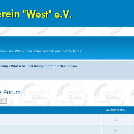
en > seit 1999 < - zusammengestellt von Theo Scheres
Forum
‹
Wünsche und Anregungen für das Forum
s Forum
ANTWORTEN
2
3