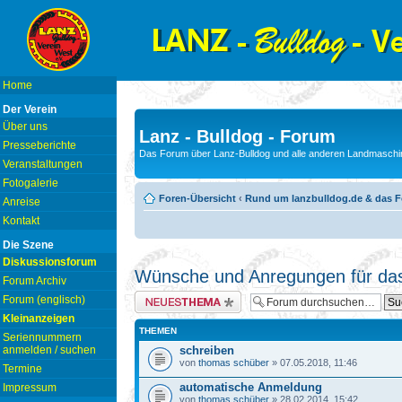
Home
Der Verein
Über uns
Lanz - Bulldog - Forum
Presseberichte
Das Forum über Lanz-Bulldog und alle anderen Landmaschin
Veranstaltungen
Fotogalerie
Foren-Übersicht
‹
Rund um lanzbulldog.de & das 
Anreise
Kontakt
Die Szene
Diskussionsforum
Wünsche und Anregungen für da
Forum Archiv
Neues Thema erstellen
Forum (englisch)
Kleinanzeigen
THEMEN
Seriennummern
anmelden / suchen
schreiben
von
thomas schüber
» 07.05.2018, 11:46
Termine
automatische Anmeldung
Impressum
von
thomas schüber
» 28.02.2014, 15:42