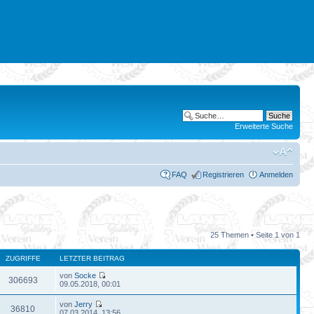
Erweiterte Suche
FAQ
Registrieren
Anmelden
25 Themen • Seite
1
von
1
ZUGRIFFE
LETZTER BEITRAG
von
Socke
306693
09.05.2018, 00:01
von
Jerry
36810
07.03.2014, 13:56