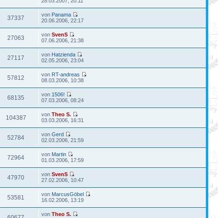
28.03.2007, 20:11
von
Panama
37337
20.06.2006, 22:17
von
SvenS
27063
07.06.2006, 21:38
von
Hatzienda
27117
02.05.2006, 23:04
von
RT-andreas
57812
08.03.2006, 10:38
von
1506!
68135
07.03.2006, 08:24
von
Theo S.
104387
03.03.2006, 16:31
von
Gerd
52784
02.03.2006, 21:59
von
Martin
72964
01.03.2006, 17:59
von
SvenS
47970
27.02.2006, 10:47
von
MarcusGöbel
53581
16.02.2006, 13:19
von
Theo S.
60677