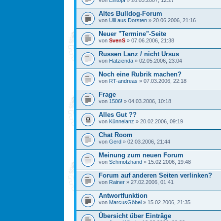
von
Eintopf
» 26.03.2007, 12:27
Altes Bulldog-Forum
von
Ulli aus Dorsten
» 20.06.2006, 21:16
Neuer "Termine"-Seite
von
SvenS
» 07.06.2006, 21:38
Russen Lanz / nicht Ursus
von
Hatzienda
» 02.05.2006, 23:04
Noch eine Rubrik machen?
von
RT-andreas
» 07.03.2006, 22:18
Frage
von
1506!
» 04.03.2006, 10:18
Alles Gut ??
von
Künnelanz
» 20.02.2006, 09:19
Chat Room
von
Gerd
» 02.03.2006, 21:44
Meinung zum neuen Forum
von
Schmotzhand
» 15.02.2006, 19:48
Forum auf anderen Seiten verlinken?
von
Rainer
» 27.02.2006, 01:41
Antwortfunktion
von
MarcusGöbel
» 15.02.2006, 21:35
Übersicht über Einträge