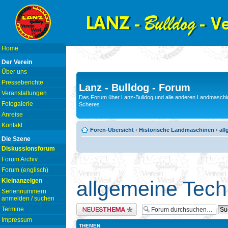
Home
Der Verein
Über uns
Presseberichte
Lanz - Bulldog - Forum
Veranstaltungen
Das Forum über Lanz-Bulldog und alle anderen Landmaschin
Fotogalerie
Scheres
Anreise
Kontakt
Foren-Übersicht
‹
Historische Landmaschinen
‹
all
Die Szene
Diskussionsforum
Forum Archiv
Forum (englisch)
Kleinanzeigen
allgemeine Tech
Seriennummern
anmelden / suchen
Neues Thema erstellen
Termine
Impressum
THEMEN