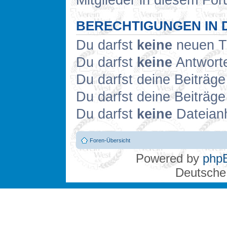
Mitglieder in diesem For
BERECHTIGUNGEN IN 
Du darfst
keine
neuen Th
Du darfst
keine
Antworte
Du darfst deine Beiträg
Du darfst deine Beiträg
Du darfst
keine
Dateianh
Foren-Übersicht
Powered by
php
Deutsche