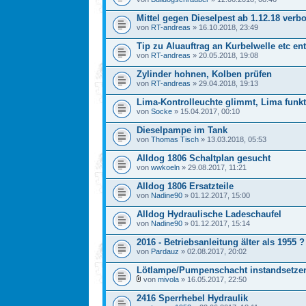
Mittel gegen Dieselpest ab 1.12.18 verb
von
RT-andreas
» 16.10.2018, 23:49
Tip zu Aluauftrag an Kurbelwelle etc en
von
RT-andreas
» 20.05.2018, 19:08
Zylinder hohnen, Kolben prüfen
von
RT-andreas
» 29.04.2018, 19:13
Lima-Kontrolleuchte glimmt, Lima funkt
von
Socke
» 15.04.2017, 00:10
Dieselpampe im Tank
von
Thomas Tisch
» 13.03.2018, 05:53
Alldog 1806 Schaltplan gesucht
von
wwkoeln
» 29.08.2017, 11:21
Alldog 1806 Ersatzteile
von
Nadine90
» 01.12.2017, 15:00
Alldog Hydraulische Ladeschaufel
von
Nadine90
» 01.12.2017, 15:14
2016 - Betriebsanleitung älter als 1955 ?
von
Pardauz
» 02.08.2017, 20:02
Lötlampe/Pumpenschacht instandsetze
von
mivola
» 16.05.2017, 22:50
2416 Sperrhebel Hydraulik