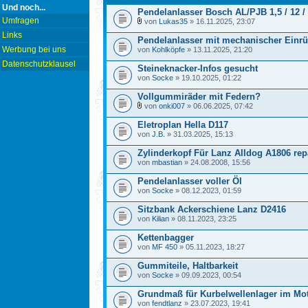
Und noch...
Pendelanlasser Bosch AL/PJB 1,5 / 12 /
Umfragen
von
Lukas35
» 16.11.2025, 23:07
Links
Pendelanlasser mit mechanischer Einr
Werbung bei uns
von
Kohlköpfe
» 13.11.2025, 21:20
Datenschutzklausel
Steineknacker-Infos gesucht
von
Socke
» 19.10.2025, 01:22
Vollgummiräder mit Federn?
von
onki007
» 06.06.2025, 07:42
Eletroplan Hella D117
von
J.B.
» 31.03.2025, 15:13
Zylinderkopf Für Lanz Alldog A1806 rep
von
mbastian
» 24.08.2008, 15:56
Pendelanlasser voller Öl
von
Socke
» 08.12.2023, 01:59
Sitzbank Ackerschiene Lanz D2416
von
Kilian
» 08.11.2023, 23:25
Kettenbagger
von
MF 450
» 05.11.2023, 18:27
Gummiteile, Haltbarkeit
von
Socke
» 09.09.2023, 00:54
Grundmaß für Kurbelwellenlager im Mo
von
fendtlanz
» 23.07.2023, 19:41