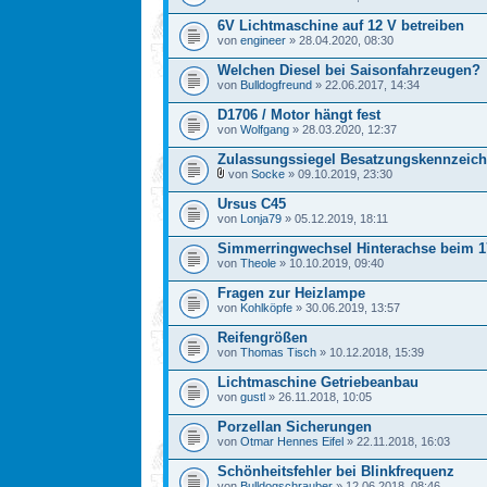
6V Lichtmaschine auf 12 V betreiben
von
engineer
» 28.04.2020, 08:30
Welchen Diesel bei Saisonfahrzeugen?
von
Bulldogfreund
» 22.06.2017, 14:34
D1706 / Motor hängt fest
von
Wolfgang
» 28.03.2020, 12:37
Zulassungssiegel Besatzungskennzeic
von
Socke
» 09.10.2019, 23:30
Ursus C45
von
Lonja79
» 05.12.2019, 18:11
Simmerringwechsel Hinterachse beim 1
von
Theole
» 10.10.2019, 09:40
Fragen zur Heizlampe
von
Kohlköpfe
» 30.06.2019, 13:57
Reifengrößen
von
Thomas Tisch
» 10.12.2018, 15:39
Lichtmaschine Getriebeanbau
von
gustl
» 26.11.2018, 10:05
Porzellan Sicherungen
von
Otmar Hennes Eifel
» 22.11.2018, 16:03
Schönheitsfehler bei Blinkfrequenz
von
Bulldogschrauber
» 12.06.2018, 08:46