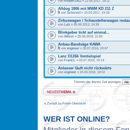
von
trooper1952
» 22.06.2017, 18:11
Alldog 1806 mit MWM KD 211 Z
von
Schorse3
» 15.03.2017, 19:18
Zirkuswagen / Schaustellerwagen restau
von
Lutz
» 05.06.2013, 14:39
Blinkgeber tickt auf einmal...
von
Winzer
» 25.09.2016, 11:55
Anbau-Bandsäge KAWA
von
engineer
» 30.07.2016, 20:47
Lanz D1266 Ventielspiel
von
FrankS.
» 03.07.2016, 10:14
Anlasser läuft nicht rückwärts
von
engineer
» 24.04.2016, 18:02
Themen der letzten Zeit anzeigen:
Neues Thema erstellen
Zurück zu Foren-Übersicht
WER IST ONLINE?