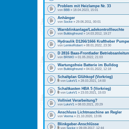
Problem mit Heizlampe Nr. 33
von
BBB
» 18.04.2023, 15:01
Anhänger
von
Socke
» 29.06.2011, 00:01
Warnblinkanlage/Ladekontrollleuchte
von
Bulldogfreund
» 14.03.2012, 19:27
Hydraulik D1266/1666 Kraftheber Pumpe
von
LemkeRobert
» 08.01.2022, 23:30
D 2816 Baas-Frontlader Betriebsanleitun
von
BRIWO
» 01.05.2022, 21:03
Wartungsfreie Batterie im Bulldog
von
Bulldogfreund
» 04.01.2022, 12:18
Schaltplan Glühkopf (Vorkrieg)
von
LukeV1
» 28.03.2021, 14:00
Schaltkasten HBA 5 (Vorkrieg)
von
LukeV1
» 23.03.2021, 15:03
Vollniet Verarbeitung?
von
LukeV1
» 08.03.2021, 20:29
Anschluss Lichtmaschine an Regler
von
Veema
» 21.10.2020, 13:06
Blinkgeber-Anschlüsse
von
Socke
» 09.09.2017, 12:44