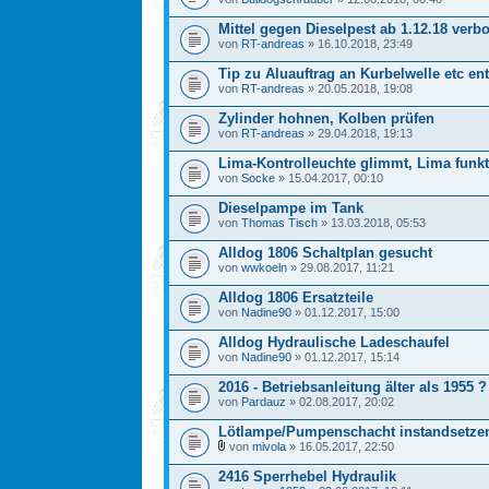
Mittel gegen Dieselpest ab 1.12.18 verb
von
RT-andreas
» 16.10.2018, 23:49
Tip zu Aluauftrag an Kurbelwelle etc en
von
RT-andreas
» 20.05.2018, 19:08
Zylinder hohnen, Kolben prüfen
von
RT-andreas
» 29.04.2018, 19:13
Lima-Kontrolleuchte glimmt, Lima funkt
von
Socke
» 15.04.2017, 00:10
Dieselpampe im Tank
von
Thomas Tisch
» 13.03.2018, 05:53
Alldog 1806 Schaltplan gesucht
von
wwkoeln
» 29.08.2017, 11:21
Alldog 1806 Ersatzteile
von
Nadine90
» 01.12.2017, 15:00
Alldog Hydraulische Ladeschaufel
von
Nadine90
» 01.12.2017, 15:14
2016 - Betriebsanleitung älter als 1955 ?
von
Pardauz
» 02.08.2017, 20:02
Lötlampe/Pumpenschacht instandsetze
von
mivola
» 16.05.2017, 22:50
2416 Sperrhebel Hydraulik