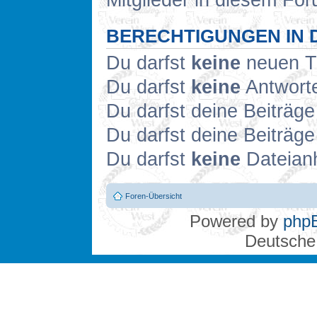
Mitglieder in diesem For
BERECHTIGUNGEN IN 
Du darfst
keine
neuen Th
Du darfst
keine
Antworte
Du darfst deine Beiträg
Du darfst deine Beiträg
Du darfst
keine
Dateianh
Foren-Übersicht
Powered by
php
Deutsche