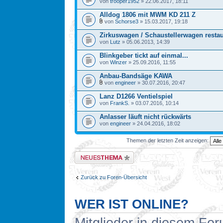
von
trooper1952
» 22.06.2017, 18:11
Alldog 1806 mit MWM KD 211 Z
von
Schorse3
» 15.03.2017, 19:18
Zirkuswagen / Schaustellerwagen restau
von
Lutz
» 05.06.2013, 14:39
Blinkgeber tickt auf einmal...
von
Winzer
» 25.09.2016, 11:55
Anbau-Bandsäge KAWA
von
engineer
» 30.07.2016, 20:47
Lanz D1266 Ventielspiel
von
FrankS.
» 03.07.2016, 10:14
Anlasser läuft nicht rückwärts
von
engineer
» 24.04.2016, 18:02
Themen der letzten Zeit anzeigen:
Neues Thema erstellen
Zurück zu Foren-Übersicht
WER IST ONLINE?