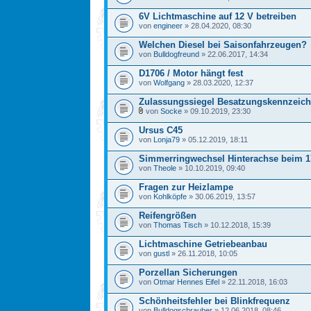
6V Lichtmaschine auf 12 V betreiben
von
engineer
» 28.04.2020, 08:30
Welchen Diesel bei Saisonfahrzeugen?
von
Bulldogfreund
» 22.06.2017, 14:34
D1706 / Motor hängt fest
von
Wolfgang
» 28.03.2020, 12:37
Zulassungssiegel Besatzungskennzeic
von
Socke
» 09.10.2019, 23:30
Ursus C45
von
Lonja79
» 05.12.2019, 18:11
Simmerringwechsel Hinterachse beim 1
von
Theole
» 10.10.2019, 09:40
Fragen zur Heizlampe
von
Kohlköpfe
» 30.06.2019, 13:57
Reifengrößen
von
Thomas Tisch
» 10.12.2018, 15:39
Lichtmaschine Getriebeanbau
von
gustl
» 26.11.2018, 10:05
Porzellan Sicherungen
von
Otmar Hennes Eifel
» 22.11.2018, 16:03
Schönheitsfehler bei Blinkfrequenz
von
Bulldogschrauber
» 12.06.2018, 08:46