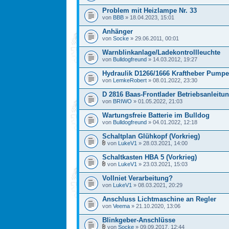
Problem mit Heizlampe Nr. 33
von
BBB
» 18.04.2023, 15:01
Anhänger
von
Socke
» 29.06.2011, 00:01
Warnblinkanlage/Ladekontrollleuchte
von
Bulldogfreund
» 14.03.2012, 19:27
Hydraulik D1266/1666 Kraftheber Pumpe
von
LemkeRobert
» 08.01.2022, 23:30
D 2816 Baas-Frontlader Betriebsanleitun
von
BRIWO
» 01.05.2022, 21:03
Wartungsfreie Batterie im Bulldog
von
Bulldogfreund
» 04.01.2022, 12:18
Schaltplan Glühkopf (Vorkrieg)
von
LukeV1
» 28.03.2021, 14:00
Schaltkasten HBA 5 (Vorkrieg)
von
LukeV1
» 23.03.2021, 15:03
Vollniet Verarbeitung?
von
LukeV1
» 08.03.2021, 20:29
Anschluss Lichtmaschine an Regler
von
Veema
» 21.10.2020, 13:06
Blinkgeber-Anschlüsse
von
Socke
» 09.09.2017, 12:44