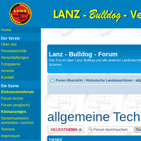
Home
Der Verein
Über uns
Presseberichte
Lanz - Bulldog - Forum
Veranstaltungen
Das Forum über Lanz-Bulldog und alle anderen Landmaschin
Fotogalerie
Scheres
Anreise
Kontakt
Foren-Übersicht
‹
Historische Landmaschinen
‹
all
Die Szene
Diskussionsforum
Forum Archiv
Forum (englisch)
Kleinanzeigen
allgemeine Tech
Seriennummern
anmelden / suchen
Neues Thema erstellen
Termine
Impressum
THEMEN