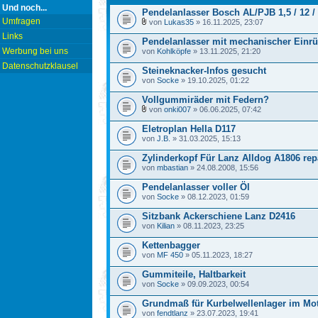
Und noch...
Pendelanlasser Bosch AL/PJB 1,5 / 12 /
Umfragen
von
Lukas35
» 16.11.2025, 23:07
Links
Pendelanlasser mit mechanischer Einr
Werbung bei uns
von
Kohlköpfe
» 13.11.2025, 21:20
Datenschutzklausel
Steineknacker-Infos gesucht
von
Socke
» 19.10.2025, 01:22
Vollgummiräder mit Federn?
von
onki007
» 06.06.2025, 07:42
Eletroplan Hella D117
von
J.B.
» 31.03.2025, 15:13
Zylinderkopf Für Lanz Alldog A1806 rep
von
mbastian
» 24.08.2008, 15:56
Pendelanlasser voller Öl
von
Socke
» 08.12.2023, 01:59
Sitzbank Ackerschiene Lanz D2416
von
Kilian
» 08.11.2023, 23:25
Kettenbagger
von
MF 450
» 05.11.2023, 18:27
Gummiteile, Haltbarkeit
von
Socke
» 09.09.2023, 00:54
Grundmaß für Kurbelwellenlager im Mo
von
fendtlanz
» 23.07.2023, 19:41