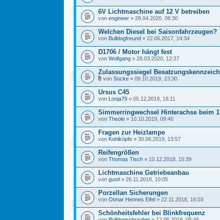
6V Lichtmaschine auf 12 V betreiben
von
engineer
» 28.04.2020, 08:30
Welchen Diesel bei Saisonfahrzeugen?
von
Bulldogfreund
» 22.06.2017, 14:34
D1706 / Motor hängt fest
von
Wolfgang
» 28.03.2020, 12:37
Zulassungssiegel Besatzungskennzeic
von
Socke
» 09.10.2019, 23:30
Ursus C45
von
Lonja79
» 05.12.2019, 18:11
Simmerringwechsel Hinterachse beim 1
von
Theole
» 10.10.2019, 09:40
Fragen zur Heizlampe
von
Kohlköpfe
» 30.06.2019, 13:57
Reifengrößen
von
Thomas Tisch
» 10.12.2018, 15:39
Lichtmaschine Getriebeanbau
von
gustl
» 26.11.2018, 10:05
Porzellan Sicherungen
von
Otmar Hennes Eifel
» 22.11.2018, 16:03
Schönheitsfehler bei Blinkfrequenz
von
Bulldogschrauber
» 12.06.2018, 08:46