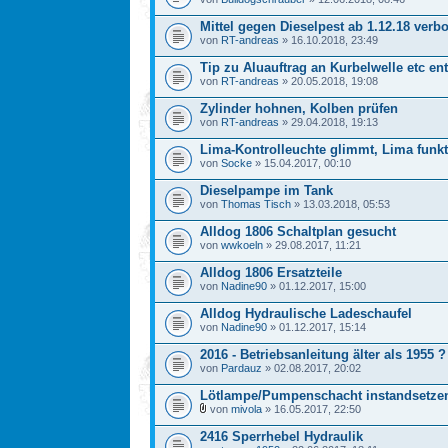
Mittel gegen Dieselpest ab 1.12.18 verb
von
RT-andreas
» 16.10.2018, 23:49
Tip zu Aluauftrag an Kurbelwelle etc en
von
RT-andreas
» 20.05.2018, 19:08
Zylinder hohnen, Kolben prüfen
von
RT-andreas
» 29.04.2018, 19:13
Lima-Kontrolleuchte glimmt, Lima funkt
von
Socke
» 15.04.2017, 00:10
Dieselpampe im Tank
von
Thomas Tisch
» 13.03.2018, 05:53
Alldog 1806 Schaltplan gesucht
von
wwkoeln
» 29.08.2017, 11:21
Alldog 1806 Ersatzteile
von
Nadine90
» 01.12.2017, 15:00
Alldog Hydraulische Ladeschaufel
von
Nadine90
» 01.12.2017, 15:14
2016 - Betriebsanleitung älter als 1955 ?
von
Pardauz
» 02.08.2017, 20:02
Lötlampe/Pumpenschacht instandsetze
von
mivola
» 16.05.2017, 22:50
2416 Sperrhebel Hydraulik