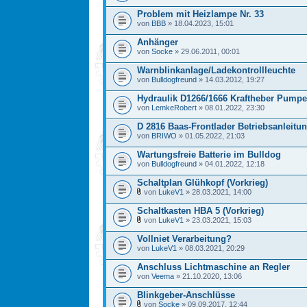
Problem mit Heizlampe Nr. 33
von
BBB
» 18.04.2023, 15:01
Anhänger
von
Socke
» 29.06.2011, 00:01
Warnblinkanlage/Ladekontrollleuchte
von
Bulldogfreund
» 14.03.2012, 19:27
Hydraulik D1266/1666 Kraftheber Pumpe
von
LemkeRobert
» 08.01.2022, 23:30
D 2816 Baas-Frontlader Betriebsanleitun
von
BRIWO
» 01.05.2022, 21:03
Wartungsfreie Batterie im Bulldog
von
Bulldogfreund
» 04.01.2022, 12:18
Schaltplan Glühkopf (Vorkrieg)
von
LukeV1
» 28.03.2021, 14:00
Schaltkasten HBA 5 (Vorkrieg)
von
LukeV1
» 23.03.2021, 15:03
Vollniet Verarbeitung?
von
LukeV1
» 08.03.2021, 20:29
Anschluss Lichtmaschine an Regler
von
Veema
» 21.10.2020, 13:06
Blinkgeber-Anschlüsse
von
Socke
» 09.09.2017, 12:44