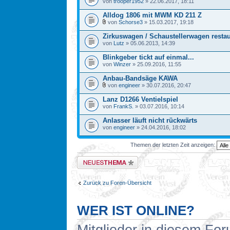
von
trooper1952
» 22.06.2017, 18:11
Alldog 1806 mit MWM KD 211 Z
von
Schorse3
» 15.03.2017, 19:18
Zirkuswagen / Schaustellerwagen restau
von
Lutz
» 05.06.2013, 14:39
Blinkgeber tickt auf einmal...
von
Winzer
» 25.09.2016, 11:55
Anbau-Bandsäge KAWA
von
engineer
» 30.07.2016, 20:47
Lanz D1266 Ventielspiel
von
FrankS.
» 03.07.2016, 10:14
Anlasser läuft nicht rückwärts
von
engineer
» 24.04.2016, 18:02
Themen der letzten Zeit anzeigen:
Neues Thema erstellen
Zurück zu Foren-Übersicht
WER IST ONLINE?