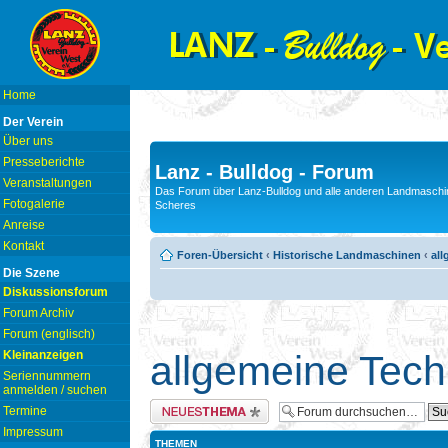
Home
Der Verein
Über uns
Presseberichte
Lanz - Bulldog - Forum
Veranstaltungen
Das Forum über Lanz-Bulldog und alle anderen Landmaschin
Fotogalerie
Scheres
Anreise
Kontakt
Foren-Übersicht
‹
Historische Landmaschinen
‹
all
Die Szene
Diskussionsforum
Forum Archiv
Forum (englisch)
Kleinanzeigen
allgemeine Tech
Seriennummern
anmelden / suchen
Neues Thema erstellen
Termine
Impressum
THEMEN