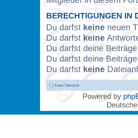
Mitglieder in diesem For
BERECHTIGUNGEN IN 
Du darfst
keine
neuen Th
Du darfst
keine
Antworte
Du darfst deine Beiträg
Du darfst deine Beiträg
Du darfst
keine
Dateianh
Foren-Übersicht
Powered by
php
Deutsche