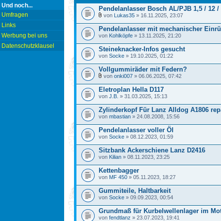
Und noch...
Pendelanlasser Bosch AL/PJB 1,5 / 12 /
Umfragen
von
Lukas35
» 16.11.2025, 23:07
Links
Pendelanlasser mit mechanischer Einr
Werbung bei uns
von
Kohlköpfe
» 13.11.2025, 21:20
Datenschutzklausel
Steineknacker-Infos gesucht
von
Socke
» 19.10.2025, 01:22
Vollgummiräder mit Federn?
von
onki007
» 06.06.2025, 07:42
Eletroplan Hella D117
von
J.B.
» 31.03.2025, 15:13
Zylinderkopf Für Lanz Alldog A1806 rep
von
mbastian
» 24.08.2008, 15:56
Pendelanlasser voller Öl
von
Socke
» 08.12.2023, 01:59
Sitzbank Ackerschiene Lanz D2416
von
Kilian
» 08.11.2023, 23:25
Kettenbagger
von
MF 450
» 05.11.2023, 18:27
Gummiteile, Haltbarkeit
von
Socke
» 09.09.2023, 00:54
Grundmaß für Kurbelwellenlager im Mo
von
fendtlanz
» 23.07.2023, 19:41