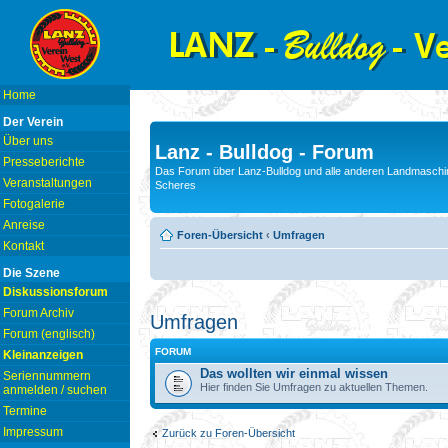
Home
Der Verein
Über uns
Lanz - Bulldog - Forum
Presseberichte
Das Forum über Lanz-Bulldog und alle anderen Landmaschin
Veranstaltungen
Scheres
Fotogalerie
Anreise
Foren-Übersicht
‹
Umfragen
Kontakt
Die Szene
Diskussionsforum
Forum Archiv
Umfragen
Forum (englisch)
FORUM
Kleinanzeigen
Das wollten wir einmal wissen
Seriennummern
Hier finden Sie Umfragen zu aktuellen Themen.
anmelden / suchen
Termine
Impressum
Zurück zu Foren-Übersicht