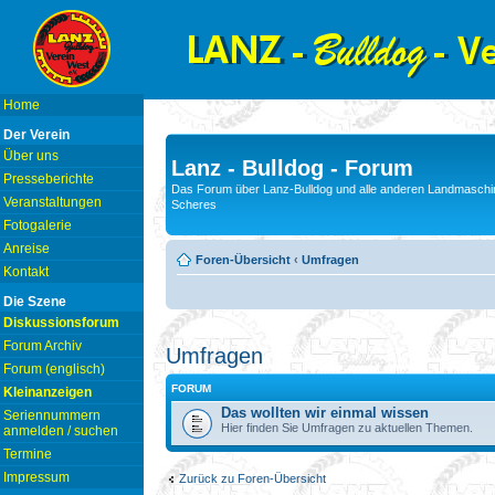
Home
Der Verein
Über uns
Lanz - Bulldog - Forum
Presseberichte
Das Forum über Lanz-Bulldog und alle anderen Landmaschin
Veranstaltungen
Scheres
Fotogalerie
Anreise
Foren-Übersicht
‹
Umfragen
Kontakt
Die Szene
Diskussionsforum
Forum Archiv
Umfragen
Forum (englisch)
FORUM
Kleinanzeigen
Das wollten wir einmal wissen
Seriennummern
Hier finden Sie Umfragen zu aktuellen Themen.
anmelden / suchen
Termine
Impressum
Zurück zu Foren-Übersicht