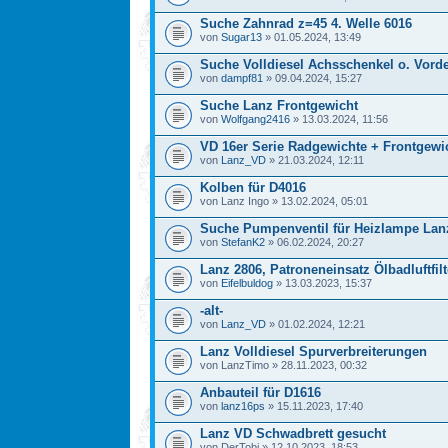
Suche Zahnrad z=45 4. Welle 6016
von
Sugar13
» 01.05.2024, 13:49
Suche Volldiesel Achsschenkel o. Vorde
von
dampf81
» 09.04.2024, 15:27
Suche Lanz Frontgewicht
von
Wolfgang2416
» 13.03.2024, 11:56
VD 16er Serie Radgewichte + Frontgewi
von
Lanz_VD
» 21.03.2024, 12:11
Kolben für D4016
von Lanz Ingo » 13.02.2024, 05:01
Suche Pumpenventil für Heizlampe Lan
von
StefanK2
» 06.02.2024, 20:27
Lanz 2806, Patroneneinsatz Ölbadluftfilt
von
Eifelbuldog
» 13.03.2023, 15:37
-alt-
von
Lanz_VD
» 01.02.2024, 12:21
Lanz Volldiesel Spurverbreiterungen
von LanzTimo » 28.11.2023, 00:32
Anbauteil für D1616
von
lanz16ps
» 15.11.2023, 17:40
Lanz VD Schwadbrett gesucht
von DerTobi » 12.10.2023, 18:53