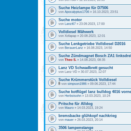
Suche Heizlampe für D7506
von
Apocalyptus1706
» 16.10.2023, 23:51
Suche motor
von
Lanzi67
» 23.09.2023, 17:00
Volldiesel Mähwerk
von Xofapap » 20.08.2023, 12:01
Suche Lenkgetriebe Volldiesel D2016
von
BerauerLanz
» 16.08.2023, 14:50
Suche Zündmagnet Bosch ZA1 linksdr
von
Theo S.
» 14.08.2023, 08:35
Lanz VD Schwadbrett gesucht
von Lanz-VD » 30.07.2023, 12:07
Suche Krümmerstück Volldiesel
von
simpson1986
» 09.06.2023, 17:44
Suche kotflügel lanz bulldog 4016 vorne
von
Herbstsohn
» 13.03.2023, 10:24
Pritsche für Alldog
von
Mauro
» 14.03.2023, 19:24
bremsbacke glühkopf nachkrieg
von
mauer
» 26.03.2023, 20:14
3506 lampenstange