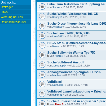
Und noch...
Hebel zum feststellen der Kupplung bei
Umfragen
von
Socke
» 15.06.2026, 20:53
Links
Suche Winkel Vorderachse 10L GK
Werbung bei uns
von
Kenny91
» 22.02.2026, 18:31
Datenschutzklausel
Suche Dieselfiltergehäuse für Lanz D16
von
Ansch99
» 19.04.2026, 12:45
Suche Lanz D2806,3206,3606
von
Lanz2812
» 12.01.2026, 11:17
HSCS KV 40 (Hofherr-Schranz-Clayton-S
von
Roland
» 08.12.2025, 13:43
Suche Seilwinde Werner Typ 750
von
AndreB
» 23.11.2025, 09:33
Suche Volldiesel Auspuff
von
zuendapp94
» 04.11.2025, 17:39
Anhängevorrichtung/Zugmaul D2206
von
Matthes
» 01.11.2025, 16:50
Volldiesel
von
Ruebe180
» 23.08.2025, 12:18
Volldiesel Lamellenkupplung + Kriechg
von
dampf81
» 19.08.2025, 14:07
Suche Kühlerschild in englischer Spra
von
Theo S.
» 28.07.2025, 16:41