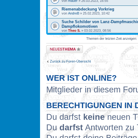
von
mauer
» 26.03.2023, 16:55
Riemenabdeckung Vorkrieg
von
AndreB
» 25.02.2023, 10:42
Suche Schilder von Lanz-Dampfmaschi
Dampflokomotiven
von
Theo S.
» 03.02.2023, 08:56
Themen der letzten Zeit anzeigen:
Neues Thema erstellen
Zurück zu Foren-Übersicht
WER IST ONLINE?
Mitglieder in diesem Fo
BERECHTIGUNGEN IN 
Du darfst
keine
neuen Th
Du
darfst
Antworten zu 