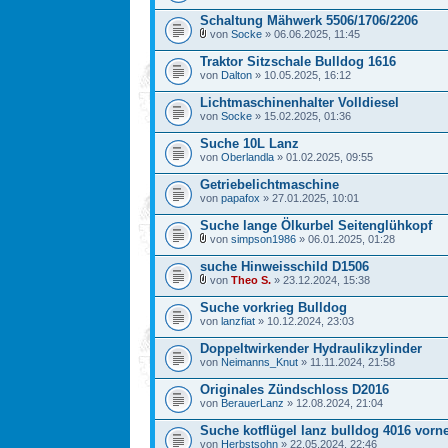
Schaltung Mähwerk 5506/1706/2206
von
Socke
» 06.06.2025, 11:45
Traktor Sitzschale Bulldog 1616
von
Dalton
» 10.05.2025, 16:12
Lichtmaschinenhalter Volldiesel
von
Socke
» 15.02.2025, 01:36
Suche 10L Lanz
von
Oberlandla
» 01.02.2025, 09:55
Getriebelichtmaschine
von
papafox
» 27.01.2025, 10:01
Suche lange Ölkurbel Seitenglühkopf
von
simpson1986
» 06.01.2025, 01:28
suche Hinweisschild D1506
von
Theo S.
» 23.12.2024, 15:38
Suche vorkrieg Bulldog
von
lanzfiat
» 10.12.2024, 23:03
Doppeltwirkender Hydraulikzylinder
von
Neimanns_Knut
» 11.11.2024, 21:58
Originales Zündschloss D2016
von
BerauerLanz
» 12.08.2024, 21:04
Suche kotflügel lanz bulldog 4016 vorne
von
Herbstsohn
» 22.05.2024, 22:46