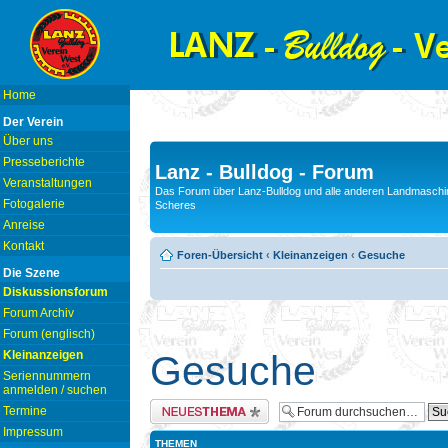
Home
Der Verein
Über uns
Presseberichte
Lanz - Bulldog - Forum
Veranstaltungen
Das Forum über Lanz-Bulldog und alle anderen Landmaschin
Fotogalerie
Scheres
Anreise
Kontakt
Foren-Übersicht
‹
Kleinanzeigen
‹
Gesuche
Die Szene
Diskussionsforum
Forum Archiv
Forum (englisch)
Kleinanzeigen
Gesuche
Seriennummern
anmelden / suchen
Neues Thema erstellen
Termine
Impressum
THEMEN