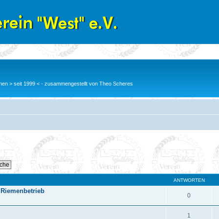
en > seit 1999 < - zusammengestellt von Theo Scheres
ANTWORTEN
 Riemenbetrieb
0
1