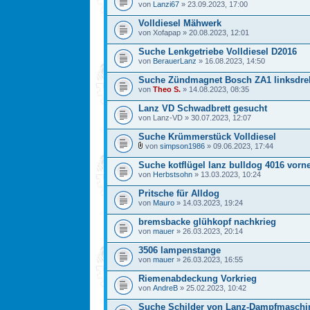
von
Lanzi67
» 23.09.2023, 17:00
Volldiesel Mähwerk
von Xofapap » 20.08.2023, 12:01
Suche Lenkgetriebe Volldiesel D2016
von
BerauerLanz
» 16.08.2023, 14:50
Suche Zündmagnet Bosch ZA1 linksdr
von
Theo S.
» 14.08.2023, 08:35
Lanz VD Schwadbrett gesucht
von Lanz-VD » 30.07.2023, 12:07
Suche Krümmerstück Volldiesel
von
simpson1986
» 09.06.2023, 17:44
Suche kotflügel lanz bulldog 4016 vorne
von
Herbstsohn
» 13.03.2023, 10:24
Pritsche für Alldog
von
Mauro
» 14.03.2023, 19:24
bremsbacke glühkopf nachkrieg
von
mauer
» 26.03.2023, 20:14
3506 lampenstange
von
mauer
» 26.03.2023, 16:55
Riemenabdeckung Vorkrieg
von
AndreB
» 25.02.2023, 10:42
Suche Schilder von Lanz-Dampfmaschi