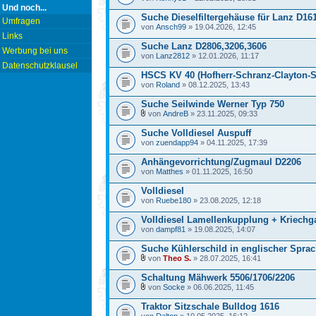
Und noch...
Suche Dieselfiltergehäuse für Lanz D16
Umfragen
von
Ansch99
» 19.04.2026, 12:45
Links
Suche Lanz D2806,3206,3606
Werbung bei uns
von
Lanz2812
» 12.01.2026, 11:17
Datenschutzklausel
HSCS KV 40 (Hofherr-Schranz-Clayton-S
von
Roland
» 08.12.2025, 13:43
Suche Seilwinde Werner Typ 750
von
AndreB
» 23.11.2025, 09:33
Suche Volldiesel Auspuff
von
zuendapp94
» 04.11.2025, 17:39
Anhängevorrichtung/Zugmaul D2206
von
Matthes
» 01.11.2025, 16:50
Volldiesel
von
Ruebe180
» 23.08.2025, 12:18
Volldiesel Lamellenkupplung + Kriechg
von
dampf81
» 19.08.2025, 14:07
Suche Kühlerschild in englischer Spra
von
Theo S.
» 28.07.2025, 16:41
Schaltung Mähwerk 5506/1706/2206
von
Socke
» 06.06.2025, 11:45
Traktor Sitzschale Bulldog 1616