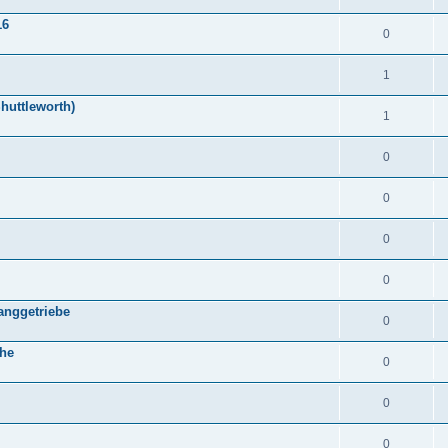
16
0
1
huttleworth)
1
0
0
0
0
anggetriebe
0
che
0
0
0