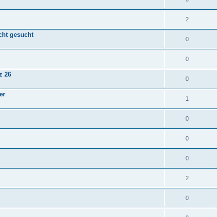
2
cht gesucht
0
0
z 26
0
er
1
0
0
0
2
0