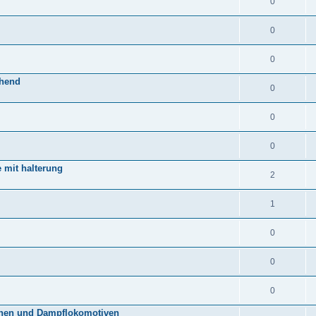
0
0
0
ehend
0
0
0
 mit halterung
2
1
0
0
0
nen und Dampflokomotiven