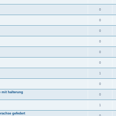
0
0
0
0
0
0
1
0
 mit halterung
0
1
rachse gefedert
0