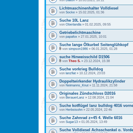
von
Dalton
» 10.05.2025, 16:12
Lichtmaschinenhalter Volldiesel
von
Socke
» 15.02.2025, 01:36
Suche 10L Lanz
von
Oberlandla
» 01.02.2025, 09:55
Getriebelichtmaschine
von
papafox
» 27.01.2025, 10:01
Suche lange Ölkurbel Seitenglühkopf
von
simpson1986
» 06.01.2025, 01:28
suche Hinweisschild D1506
von
Theo S.
» 23.12.2024, 15:38
Suche vorkrieg Bulldog
von
lanzfiat
» 10.12.2024, 23:03
Doppeltwirkender Hydraulikzylinder
von
Neimanns_Knut
» 11.11.2024, 21:58
Originales Zündschloss D2016
von
BerauerLanz
» 12.08.2024, 21:04
Suche kotflügel lanz bulldog 4016 vorne
von
Herbstsohn
» 22.05.2024, 22:46
Suche Zahnrad z=45 4. Welle 6016
von
Sugar13
» 01.05.2024, 13:49
Suche Volldiesel Achsschenkel o. Vorde