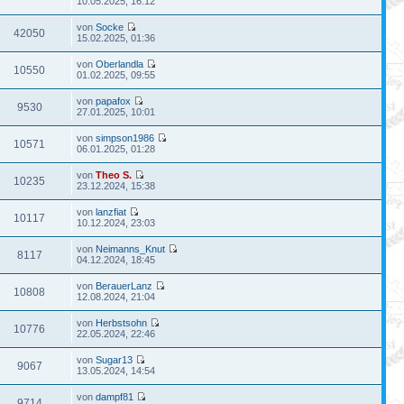
10.05.2025, 16:12
von
Socke
42050
15.02.2025, 01:36
von
Oberlandla
10550
01.02.2025, 09:55
von
papafox
9530
27.01.2025, 10:01
von
simpson1986
10571
06.01.2025, 01:28
von
Theo S.
10235
23.12.2024, 15:38
von
lanzfiat
10117
10.12.2024, 23:03
von
Neimanns_Knut
8117
04.12.2024, 18:45
von
BerauerLanz
10808
12.08.2024, 21:04
von
Herbstsohn
10776
22.05.2024, 22:46
von
Sugar13
9067
13.05.2024, 14:54
von
dampf81
9714