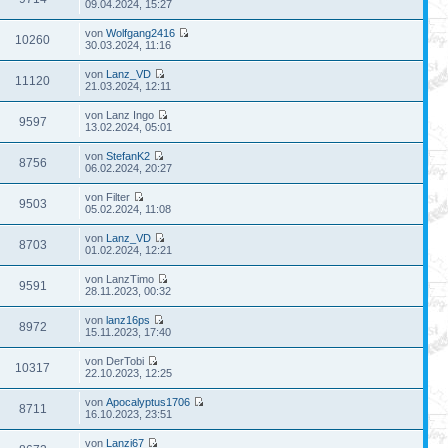
09.04.2024, 15:27
von
Wolfgang2416
10260
30.03.2024, 11:16
von
Lanz_VD
11120
21.03.2024, 12:11
von Lanz Ingo
9597
13.02.2024, 05:01
von
StefanK2
8756
06.02.2024, 20:27
von Filter
9503
05.02.2024, 11:08
von
Lanz_VD
8703
01.02.2024, 12:21
von LanzTimo
9591
28.11.2023, 00:32
von
lanz16ps
8972
15.11.2023, 17:40
von DerTobi
10317
22.10.2023, 12:25
von
Apocalyptus1706
8711
16.10.2023, 23:51
von
Lanzi67