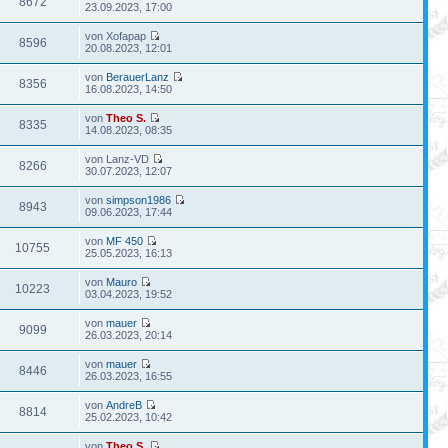
8672
23.09.2023, 17:00
von Xofapap
8596
20.08.2023, 12:01
von
BerauerLanz
8356
16.08.2023, 14:50
von
Theo S.
8335
14.08.2023, 08:35
von Lanz-VD
8266
30.07.2023, 12:07
von
simpson1986
8943
09.06.2023, 17:44
von
MF 450
10755
25.05.2023, 16:13
von
Mauro
10223
03.04.2023, 19:52
von
mauer
9099
26.03.2023, 20:14
von
mauer
8446
26.03.2023, 16:55
von
AndreB
8814
25.02.2023, 10:42
von
Theo S.