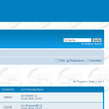
Erweiterte Suche
FAQ
Registrieren
Anmelden
46 Themen • Seite
1
von
1
ZUGRIFFE
LETZTER BEITRAG
von
Socke
26603
15.06.2026, 20:53
von
Proxxon98
41049
19.05.2026, 07:59