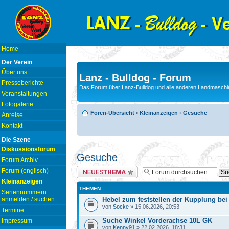
Home
Der Verein
Über uns
Lanz - Bulldog - Forum
Presseberichte
Das Forum über Lanz-Bulldog und alle anderen Landmaschin
Veranstaltungen
Fotogalerie
Foren-Übersicht
‹
Kleinanzeigen
‹
Gesuche
Anreise
Kontakt
Die Szene
Diskussionsforum
Gesuche
Forum Archiv
Neues Thema erstellen
Forum (englisch)
Kleinanzeigen
THEMEN
Seriennummern
anmelden / suchen
Hebel zum feststellen der Kupplung bei
von
Socke
» 15.06.2026, 20:53
Termine
Suche Winkel Vorderachse 10L GK
Impressum
von
Kenny91
» 22.02.2026, 18:31