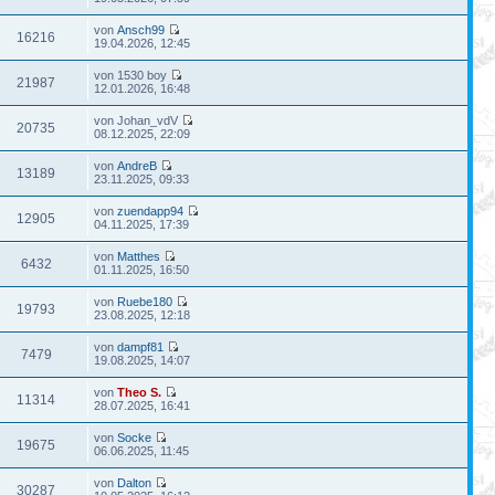
von
Ansch99
16216
19.04.2026, 12:45
von 1530 boy
21987
12.01.2026, 16:48
von Johan_vdV
20735
08.12.2025, 22:09
von
AndreB
13189
23.11.2025, 09:33
von
zuendapp94
12905
04.11.2025, 17:39
von
Matthes
6432
01.11.2025, 16:50
von
Ruebe180
19793
23.08.2025, 12:18
von
dampf81
7479
19.08.2025, 14:07
von
Theo S.
11314
28.07.2025, 16:41
von
Socke
19675
06.06.2025, 11:45
von
Dalton
30287