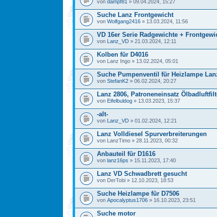
von
dampf81
» 09.04.2024, 15:27
Suche Lanz Frontgewicht
von
Wolfgang2416
» 13.03.2024, 11:56
VD 16er Serie Radgewichte + Frontgewi
von
Lanz_VD
» 21.03.2024, 12:11
Kolben für D4016
von Lanz Ingo » 13.02.2024, 05:01
Suche Pumpenventil für Heizlampe Lan
von
StefanK2
» 06.02.2024, 20:27
Lanz 2806, Patroneneinsatz Ölbadluftfilt
von
Eifelbuldog
» 13.03.2023, 15:37
-alt-
von
Lanz_VD
» 01.02.2024, 12:21
Lanz Volldiesel Spurverbreiterungen
von LanzTimo » 28.11.2023, 00:32
Anbauteil für D1616
von
lanz16ps
» 15.11.2023, 17:40
Lanz VD Schwadbrett gesucht
von DerTobi » 12.10.2023, 18:53
Suche Heizlampe für D7506
von
Apocalyptus1706
» 16.10.2023, 23:51
Suche motor