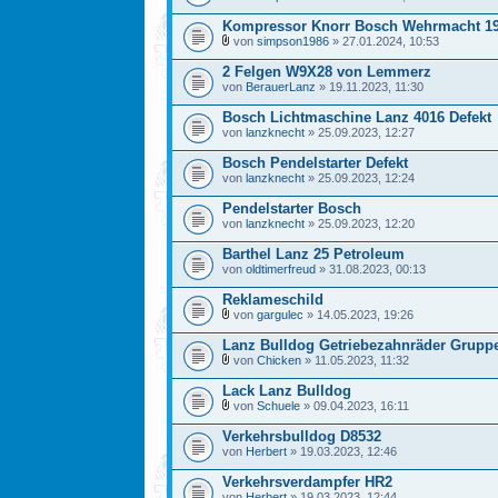
Kompressor Knorr Bosch Wehrmacht 19
von
simpson1986
» 27.01.2024, 10:53
2 Felgen W9X28 von Lemmerz
von
BerauerLanz
» 19.11.2023, 11:30
Bosch Lichtmaschine Lanz 4016 Defekt
von
lanzknecht
» 25.09.2023, 12:27
Bosch Pendelstarter Defekt
von
lanzknecht
» 25.09.2023, 12:24
Pendelstarter Bosch
von
lanzknecht
» 25.09.2023, 12:20
Barthel Lanz 25 Petroleum
von
oldtimerfreud
» 31.08.2023, 00:13
Reklameschild
von
gargulec
» 14.05.2023, 19:26
Lanz Bulldog Getriebezahnräder Grupp
von
Chicken
» 11.05.2023, 11:32
Lack Lanz Bulldog
von
Schuele
» 09.04.2023, 16:11
Verkehrsbulldog D8532
von
Herbert
» 19.03.2023, 12:46
Verkehrsverdampfer HR2
von
Herbert
» 19.03.2023, 12:44