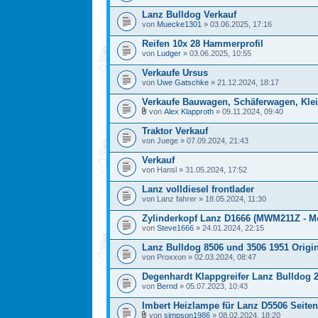
Lanz Bulldog Verkauf
von
Muecke1301
» 03.06.2025, 17:16
Reifen 10x 28 Hammerprofil
von
Ludger
» 03.06.2025, 10:55
Verkaufe Ursus
von
Uwe Gatschke
» 21.12.2024, 18:17
Verkaufe Bauwagen, Schäferwagen, Kl
von
Alex Klapproth
» 09.11.2024, 09:40
Traktor Verkauf
von Juege » 07.09.2024, 21:43
Verkauf
von Hansl » 31.05.2024, 17:52
Lanz volldiesel frontlader
von Lanz fahrer » 18.05.2024, 11:30
Zylinderkopf Lanz D1666 (MWM211Z - M
von
Steve1666
» 24.01.2024, 22:15
Lanz Bulldog 8506 und 3506 1951 Origi
von Proxxon » 02.03.2024, 08:47
Degenhardt Klappgreifer Lanz Bulldog 2
von
Bernd
» 05.07.2023, 10:43
Imbert Heizlampe für Lanz D5506 Seite
von
simpson1986
» 08.02.2024, 18:20