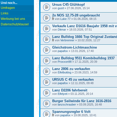
Und noch...
Ursus C45 Glühkopf
Umfragen
von
gustl
» 27.06.2026, 15:14
Links
2x NOS 12.75-28 ungebraucht
Werbung bei uns
von
Luke 77
» 01.06.2026, 08:15
Datenschutzklausel
Verkaufe Lanz D1616 Baujahr 1958 mit v
von
Ditmar
» 18.03.2026, 07:51
Lanz Bulldog 1666 Top Original Zustan
von
Verbrenner
» 10.02.2026, 12:27
Gleichstrom-Lichtmaschine
von
papafox
» 13.01.2026, 17:40
Lanz Bulldog 9511 Kombibulldog 1937
von
Proxxon98
» 17.11.2025, 20:39
Lanz 2806 zu verkaufen
von
Eifelbuldog
» 23.06.2023, 14:59
URSUS C 45 zu verkaufen
von
papafox
» 12.11.2025, 09:48
Lanz D2206 fahrbereit
von
Eifelyeti
» 03.11.2025, 20:14
Burger Seilwinde für Lanz 1616-2816
von
lanzschrauber
» 03.09.2025, 16:48
Spannungsregler 6 Volt
von
papafox
» 19.08.2025, 10:41