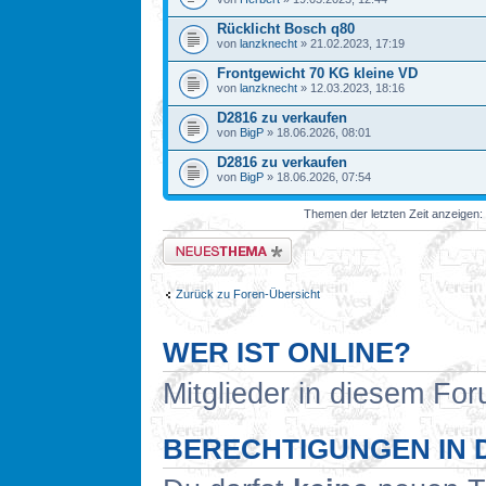
Rücklicht Bosch q80
von
lanzknecht
» 21.02.2023, 17:19
Frontgewicht 70 KG kleine VD
von
lanzknecht
» 12.03.2023, 18:16
D2816 zu verkaufen
von
BigP
» 18.06.2026, 08:01
D2816 zu verkaufen
von
BigP
» 18.06.2026, 07:54
Themen der letzten Zeit anzeigen:
Neues Thema erstellen
Zurück zu Foren-Übersicht
WER IST ONLINE?
Mitglieder in diesem For
BERECHTIGUNGEN IN 