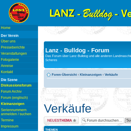
Home
Der Verein
Über uns
Presseberichte
Lanz - Bulldog - Forum
Veranstaltungen
Das Forum über Lanz-Bulldog und alle anderen Landmaschin
Fotogalerie
Scheres
Anreise
Kontakt
Foren-Übersicht
‹
Kleinanzeigen
‹
Verkäufe
Die Szene
Diskussionsforum
Forum Archiv
Forum (englisch)
Kleinanzeigen
Verkäufe
Seriennummern
anmelden / suchen
Neues Thema erstellen
Termine
Impressum
THEMEN