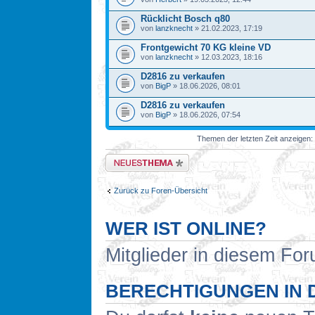
Rücklicht Bosch q80
von
lanzknecht
» 21.02.2023, 17:19
Frontgewicht 70 KG kleine VD
von
lanzknecht
» 12.03.2023, 18:16
D2816 zu verkaufen
von
BigP
» 18.06.2026, 08:01
D2816 zu verkaufen
von
BigP
» 18.06.2026, 07:54
Themen der letzten Zeit anzeigen:
Neues Thema erstellen
Zurück zu Foren-Übersicht
WER IST ONLINE?
Mitglieder in diesem For
BERECHTIGUNGEN IN 