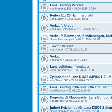
Lanz Bulldog Verkauf
von
Muecke1301
» 03.06.2025, 17:16
Reifen 10x 28 Hammerprofil
von
Ludger
» 03.06.2025, 10:55
Verkaufe Ursus
von
Uwe Gatschke
» 21.12.2024, 18:17
Verkaufe Bauwagen, Schäferwagen, Kl
von
Alex Klapproth
» 09.11.2024, 09:40
Traktor Verkauf
von Juege » 07.09.2024, 21:43
Verkauf
von Hansl » 31.05.2024, 17:52
Lanz volldiesel frontlader
von Lanz fahrer » 18.05.2024, 11:30
Zylinderkopf Lanz D1666 (MWM211Z - M
von
Steve1666
» 24.01.2024, 22:15
Lanz Bulldog 8506 und 3506 1951 Origi
von Proxxon » 02.03.2024, 08:47
Degenhardt Klappgreifer Lanz Bulldog 2
von
Bernd
» 05.07.2023, 10:43
Imbert Heizlampe für Lanz D5506 Seite
von
simpson1986
» 08.02.2024, 18:20