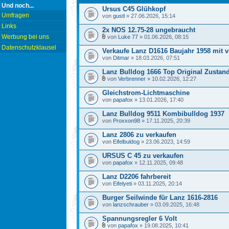
Und noch...
Ursus C45 Glühkopf
Umfragen
von
gustl
» 27.06.2026, 15:14
Links
2x NOS 12.75-28 ungebraucht
Werbung bei uns
von
Luke 77
» 01.06.2026, 08:15
Datenschutzklausel
Verkaufe Lanz D1616 Baujahr 1958 mit v
von
Ditmar
» 18.03.2026, 07:51
Lanz Bulldog 1666 Top Original Zustan
von
Verbrenner
» 10.02.2026, 12:27
Gleichstrom-Lichtmaschine
von
papafox
» 13.01.2026, 17:40
Lanz Bulldog 9511 Kombibulldog 1937
von
Proxxon98
» 17.11.2025, 20:39
Lanz 2806 zu verkaufen
von
Eifelbuldog
» 23.06.2023, 14:59
URSUS C 45 zu verkaufen
von
papafox
» 12.11.2025, 09:48
Lanz D2206 fahrbereit
von
Eifelyeti
» 03.11.2025, 20:14
Burger Seilwinde für Lanz 1616-2816
von
lanzschrauber
» 03.09.2025, 16:48
Spannungsregler 6 Volt
von
papafox
» 19.08.2025, 10:41