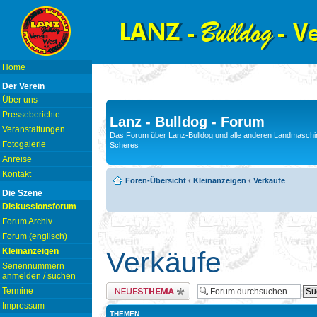
Home
Der Verein
Über uns
Presseberichte
Lanz - Bulldog - Forum
Veranstaltungen
Das Forum über Lanz-Bulldog und alle anderen Landmaschin
Fotogalerie
Scheres
Anreise
Kontakt
Foren-Übersicht
‹
Kleinanzeigen
‹
Verkäufe
Die Szene
Diskussionsforum
Forum Archiv
Forum (englisch)
Kleinanzeigen
Verkäufe
Seriennummern
anmelden / suchen
Neues Thema erstellen
Termine
Impressum
THEMEN