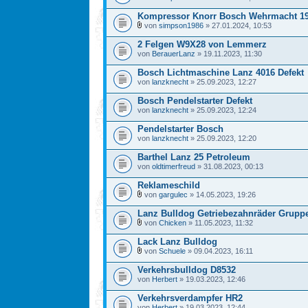
Kompressor Knorr Bosch Wehrmacht 19
von
simpson1986
» 27.01.2024, 10:53
2 Felgen W9X28 von Lemmerz
von
BerauerLanz
» 19.11.2023, 11:30
Bosch Lichtmaschine Lanz 4016 Defekt
von
lanzknecht
» 25.09.2023, 12:27
Bosch Pendelstarter Defekt
von
lanzknecht
» 25.09.2023, 12:24
Pendelstarter Bosch
von
lanzknecht
» 25.09.2023, 12:20
Barthel Lanz 25 Petroleum
von
oldtimerfreud
» 31.08.2023, 00:13
Reklameschild
von
gargulec
» 14.05.2023, 19:26
Lanz Bulldog Getriebezahnräder Grupp
von
Chicken
» 11.05.2023, 11:32
Lack Lanz Bulldog
von
Schuele
» 09.04.2023, 16:11
Verkehrsbulldog D8532
von
Herbert
» 19.03.2023, 12:46
Verkehrsverdampfer HR2
von
Herbert
» 19.03.2023, 12:44