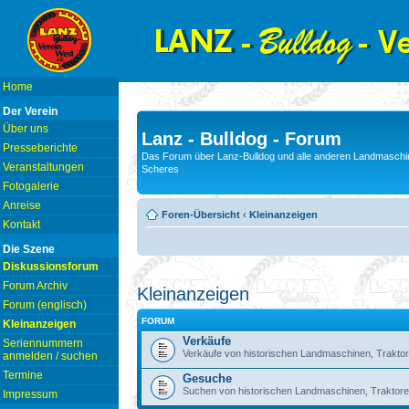
Home
Der Verein
Über uns
Lanz - Bulldog - Forum
Presseberichte
Das Forum über Lanz-Bulldog und alle anderen Landmaschin
Veranstaltungen
Scheres
Fotogalerie
Anreise
Foren-Übersicht
‹
Kleinanzeigen
Kontakt
Die Szene
Diskussionsforum
Forum Archiv
Kleinanzeigen
Forum (englisch)
FORUM
Kleinanzeigen
Verkäufe
Seriennummern
Verkäufe von historischen Landmaschinen, Traktor
anmelden / suchen
Termine
Gesuche
Suchen von historischen Landmaschinen, Traktore
Impressum