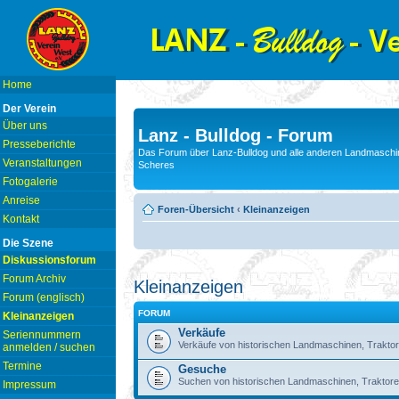
Home
Der Verein
Über uns
Lanz - Bulldog - Forum
Presseberichte
Das Forum über Lanz-Bulldog und alle anderen Landmaschin
Veranstaltungen
Scheres
Fotogalerie
Anreise
Foren-Übersicht
‹
Kleinanzeigen
Kontakt
Die Szene
Diskussionsforum
Forum Archiv
Kleinanzeigen
Forum (englisch)
FORUM
Kleinanzeigen
Verkäufe
Seriennummern
Verkäufe von historischen Landmaschinen, Traktor
anmelden / suchen
Termine
Gesuche
Suchen von historischen Landmaschinen, Traktore
Impressum