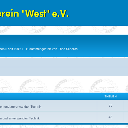
en > seit 1999 < - zusammengestellt von Theo Scheres
THEMEN
35
en und artverwandter Technik.
46
n und artverwandter Technik.