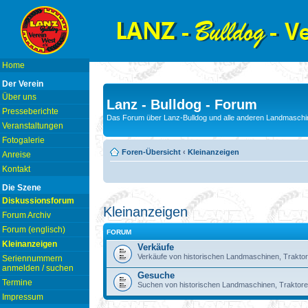
Home
Der Verein
Über uns
Lanz - Bulldog - Forum
Presseberichte
Das Forum über Lanz-Bulldog und alle anderen Landmaschin
Veranstaltungen
Fotogalerie
Foren-Übersicht
‹
Kleinanzeigen
Anreise
Kontakt
Die Szene
Diskussionsforum
Kleinanzeigen
Forum Archiv
Forum (englisch)
FORUM
Kleinanzeigen
Verkäufe
Verkäufe von historischen Landmaschinen, Traktor
Seriennummern
anmelden / suchen
Gesuche
Termine
Suchen von historischen Landmaschinen, Traktore
Impressum