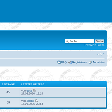
Erweiterte Suche
FAQ
Registrieren
Anmelden
BEITRÄGE
LETZTER BEITRAG
von
gustl
45
27.06.2026, 15:14
von
Socke
59
15.06.2026, 20:53