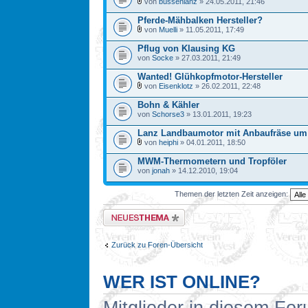
von
bussenlanz
» 24.05.2011, 21:46
Pferde-Mähbalken Hersteller?
von
Muelli
» 11.05.2011, 17:49
Pflug von Klausing KG
von
Socke
» 27.03.2011, 21:49
Wanted! Glühkopfmotor-Hersteller
von
Eisenklotz
» 26.02.2011, 22:48
Bohn & Kähler
von
Schorse3
» 13.01.2011, 19:23
Lanz Landbaumotor mit Anbaufräse um
von
heiphi
» 04.01.2011, 18:50
MWM-Thermometern und Tropföler
von
jonah
» 14.12.2010, 19:04
Themen der letzten Zeit anzeigen:
Neues Thema erstellen
Zurück zu Foren-Übersicht
WER IST ONLINE?