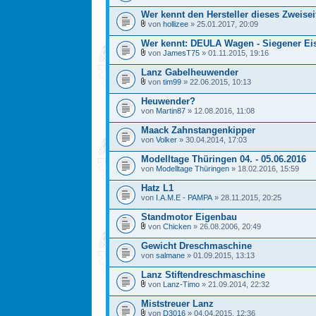
Wer kennt den Hersteller dieses Zweise
von
hollizee
» 25.01.2017, 20:09
Wer kennt: DEULA Wagen - Siegener Ei
von
JamesT75
» 01.11.2015, 19:16
Lanz Gabelheuwender
von
tim99
» 22.06.2015, 10:13
Heuwender?
von
Martin87
» 12.08.2016, 11:08
Maack Zahnstangenkipper
von
Volker
» 30.04.2014, 17:03
Modelltage Thüringen 04. - 05.06.2016
von
Modelltage Thüringen
» 18.02.2016, 15:59
Hatz L1
von
I.A.M.E - PAMPA
» 28.11.2015, 20:25
Standmotor Eigenbau
von
Chicken
» 26.08.2006, 20:49
Gewicht Dreschmaschine
von
salmane
» 01.09.2015, 13:13
Lanz Stiftendreschmaschine
von
Lanz-Timo
» 21.09.2014, 22:32
Miststreuer Lanz
von
D3016
» 04.04.2015, 12:36