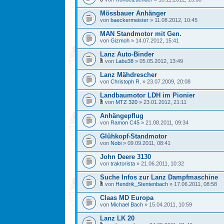
Mössbauer Anhänger
von
baeckermeister
» 11.08.2012, 10:45
MAN Standmotor mit Gen.
von
Gizmoh
» 14.07.2012, 15:41
Lanz Auto-Binder
von
Labu38
» 05.05.2012, 13:49
Lanz Mähdrescher
von
Christoph R.
» 23.07.2009, 20:08
Landbaumotor LDH im Pionier
von
MTZ 320
» 23.01.2012, 21:11
Anhängepflug
von
Ramon C45
» 21.08.2011, 09:34
Glühkopf-Standmotor
von
Nobi
» 09.09.2011, 08:41
John Deere 3130
von
traktorista
» 21.06.2011, 10:32
Suche Infos zur Lanz Dampfmaschine
von
Hendrik_Stentenbach
» 17.06.2011, 08:58
Claas MD Europa
von
Michael Bach
» 15.04.2011, 10:59
Lanz LK 20