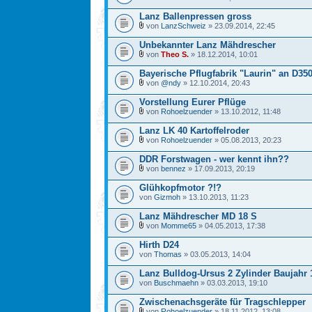
Lanz Ballenpressen gross
von
LanzSchweiz
» 23.09.2014, 22:45
Unbekannter Lanz Mähdrescher
von
Theo S.
» 18.12.2014, 10:01
Bayerische Pflugfabrik "Laurin" an D35
von
@ndy
» 12.10.2014, 20:43
Vorstellung Eurer Pflüge
von
Rohoelzuender
» 13.10.2012, 11:48
Lanz LK 40 Kartoffelroder
von
Rohoelzuender
» 05.08.2013, 20:23
DDR Forstwagen - wer kennt ihn??
von
bennez
» 17.09.2013, 20:19
Glühkopfmotor ?!?
von
Gizmoh
» 13.10.2013, 11:23
Lanz Mähdrescher MD 18 S
von
Momme65
» 04.05.2013, 17:38
Hirth D24
von
Thomas
» 03.05.2013, 14:04
Lanz Bulldog-Ursus 2 Zylinder Baujahr 
von
Buschmaehn
» 03.03.2013, 19:10
Zwischenachsgeräte für Tragschlepper
von
Rohoelzuender
» 18.11.2012, 13:08