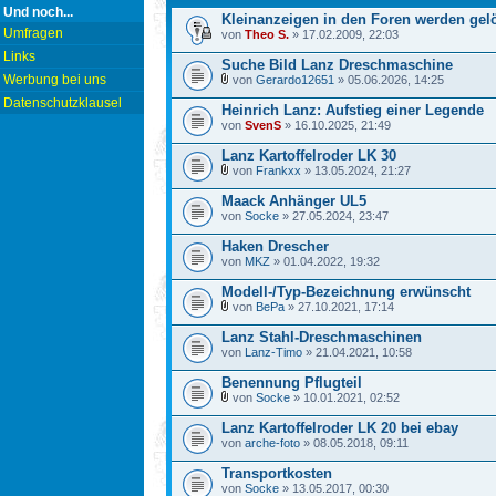
Und noch...
Kleinanzeigen in den Foren werden gelö
Umfragen
von
Theo S.
» 17.02.2009, 22:03
Links
Suche Bild Lanz Dreschmaschine
Werbung bei uns
von
Gerardo12651
» 05.06.2026, 14:25
Datenschutzklausel
Heinrich Lanz: Aufstieg einer Legende
von
SvenS
» 16.10.2025, 21:49
Lanz Kartoffelroder LK 30
von
Frankxx
» 13.05.2024, 21:27
Maack Anhänger UL5
von
Socke
» 27.05.2024, 23:47
Haken Drescher
von
MKZ
» 01.04.2022, 19:32
Modell-/Typ-Bezeichnung erwünscht
von
BePa
» 27.10.2021, 17:14
Lanz Stahl-Dreschmaschinen
von
Lanz-Timo
» 21.04.2021, 10:58
Benennung Pflugteil
von
Socke
» 10.01.2021, 02:52
Lanz Kartoffelroder LK 20 bei ebay
von
arche-foto
» 08.05.2018, 09:11
Transportkosten
von
Socke
» 13.05.2017, 00:30