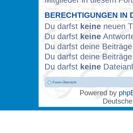
Mitglieder in diesem For
BERECHTIGUNGEN IN 
Du darfst
keine
neuen Th
Du darfst
keine
Antworte
Du darfst deine Beiträg
Du darfst deine Beiträg
Du darfst
keine
Dateianh
Foren-Übersicht
Powered by
php
Deutsche