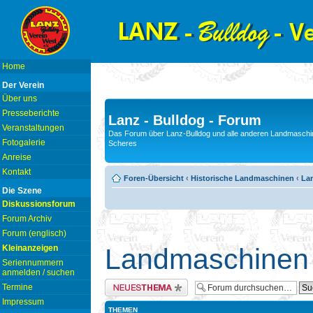
Home
Der Verein
Über uns
Presseberichte
Lanz - Bulldog - Forum
Veranstaltungen
Das Forum über Lanz-Bulldog und alle anderen Landmaschin
Fotogalerie
Scheres
Anreise
Kontakt
Foren-Übersicht
‹
Historische Landmaschinen
‹
La
Die Szene
Diskussionsforum
Forum Archiv
Forum (englisch)
Kleinanzeigen
Landmaschinen
Seriennummern
anmelden / suchen
Neues Thema erstellen
Termine
Impressum
THEMEN