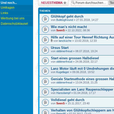
Neues Thema erstellen
Und noch...
Umfragen
THEMEN
Links
Glühkopf geht durch
Werbung bei uns
von
Bulldogfreund
» 27.01.2018, 14:27
Datenschutzklausel
Wie man's nicht macht
von
SvenS
» 22.10.2022, 08:36
Hilfe auf einer Tour Hennef Richtung Au
von
lanzküche
» 13.02.2019, 12:33
Ursus Start
von
oldtimerfreud
» 08.07.2018, 19:24
Start eines grossen Halbdiesel
von
oldtimerfreud
» 24.06.2018, 22:17
Lanz Motor läuft mit 0 Umdrehungen di
von
Kugellager
» 09.06.2018, 19:52
Geniale Startmethode eines grossen Ha
von
oldtimerfreud
» 13.04.2018, 21:25
Spezialisten am Lanz Raupenschlepper
von
Hansdampf
» 01.04.2018, 17:17
Volldiesel geht durch
von
SvenS
» 15.11.2017, 23:40
Verhalten von Glühkopfschleppern am 
von
Peter95
» 07.02.2017, 13:43