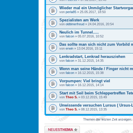
Wieder mal ein Unmöglicher Startvorga
von
perla85
» 25.05.2017, 18:50
Spezialisten am Werk
von
oldtimerfreud
» 24.04.2016, 20:54
Neulich im Tunnel.....
von
falcon
» 05.07.2016, 10:52
Das sollte man sich nicht zum Vorbild
von
erwin
» 13.04.2016, 15:11
Lenkradstart, Lenkrad herausziehen
von
falcon
» 31.12.2015, 14:35
Wenn man seine Hände / Finger nicht 
von
falcon
» 16.12.2015, 15:38
Vorpumpen: Viel bringt viel
von
falcon
» 16.12.2015, 14:14
Start mit Seil beim Schleppertreffen Tet
von
Theo S.
» 03.12.2015, 15:49
Unwissende versuchen Lursus ( Ursus-La
von
Theo S.
» 08.12.2015, 13:35
Themen der letzten Zeit anzeigen:
Neues Thema erstellen