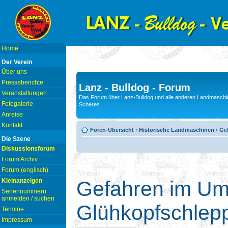
Home
Der Verein
Über uns
Presseberichte
Lanz - Bulldog - Forum
Veranstaltungen
Das Forum über Lanz-Bulldog und alle anderen Landmaschin
Fotogalerie
Scheres
Anreise
Kontakt
Foren-Übersicht
‹
Historische Landmaschinen
‹
Ge
Die Szene
Diskussionsforum
Forum Archiv
Forum (englisch)
Kleinanzeigen
Gefahren im Um
Seriennummern
anmelden / suchen
Glühkopfschlep
Termine
Impressum