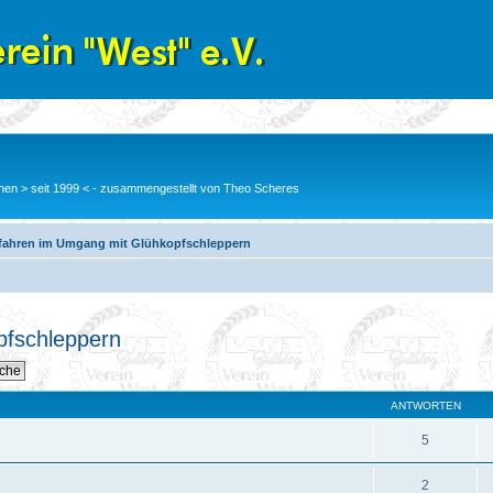
en > seit 1999 < - zusammengestellt von Theo Scheres
fahren im Umgang mit Glühkopfschleppern
pfschleppern
ANTWORTEN
5
2