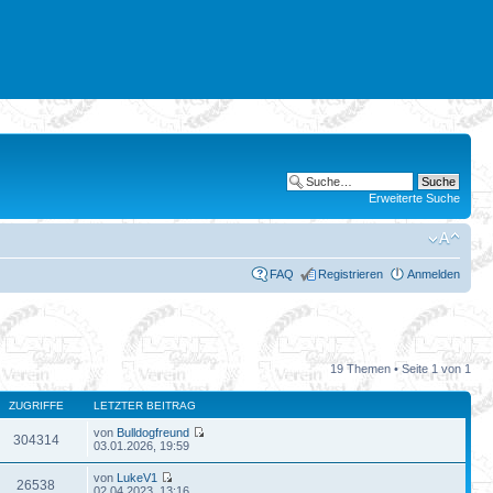
Erweiterte Suche
FAQ
Registrieren
Anmelden
19 Themen • Seite
1
von
1
ZUGRIFFE
LETZTER BEITRAG
von
Bulldogfreund
304314
03.01.2026, 19:59
von
LukeV1
26538
02.04.2023, 13:16