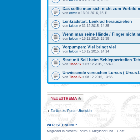
von
falcon
» 05.07.2016, 10:52
Das sollte man sich nicht zum Vorbild
von
erwin
» 13.04.2016, 15:11
Lenkradstart, Lenkrad herausziehen
von
falcon
» 31.12.2015, 14:35
Wenn man seine Hände / Finger nicht 
von
falcon
» 16.12.2015, 15:38
Vorpumpen: Viel bringt viel
von
falcon
» 16.12.2015, 14:14
Start mit Seil beim Schleppertreffen Tet
von
Theo S.
» 03.12.2015, 15:49
Unwissende versuchen Lursus ( Ursus-La
von
Theo S.
» 08.12.2015, 13:35
Neues Thema erstellen
Zurück zu Foren-Übersicht
WER IST ONLINE?
Mitglieder in diesem Forum: 0 Mitglieder und 1 Gast