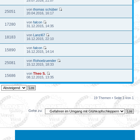
25.07.2016, 21:07
von
thomas schüber
25051
20.04.2016, 16:17
von
falcon
17280
31.12.2015, 14:35
von
Lanzi67
18183
16.12.2015, 22:10
von
falcon
15890
16.12.2015, 14:14
von
Rohoelzuender
25081
15.12.2015, 18:33
von
Theo S.
15686
08.12.2015, 13:35
19 Themen • Seite
1
von
1
Gehe zu: