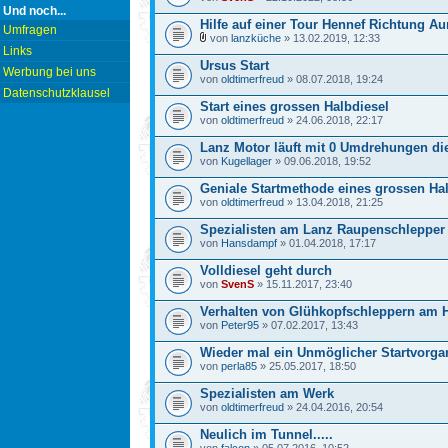
Und noch...
Hilfe auf einer Tour Hennef Richtung Au
Umfragen
von
lanzküche
» 13.02.2019, 12:33
Links
Ursus Start
Werbung bei uns
von
oldtimerfreud
» 08.07.2018, 19:24
Datenschutzklausel
Start eines grossen Halbdiesel
von
oldtimerfreud
» 24.06.2018, 22:17
Lanz Motor läuft mit 0 Umdrehungen di
von
Kugellager
» 09.06.2018, 19:52
Geniale Startmethode eines grossen Ha
von
oldtimerfreud
» 13.04.2018, 21:25
Spezialisten am Lanz Raupenschlepper
von
Hansdampf
» 01.04.2018, 17:17
Volldiesel geht durch
von
SvenS
» 15.11.2017, 23:40
Verhalten von Glühkopfschleppern am 
von
Peter95
» 07.02.2017, 13:43
Wieder mal ein Unmöglicher Startvorga
von
perla85
» 25.05.2017, 18:50
Spezialisten am Werk
von
oldtimerfreud
» 24.04.2016, 20:54
Neulich im Tunnel.....