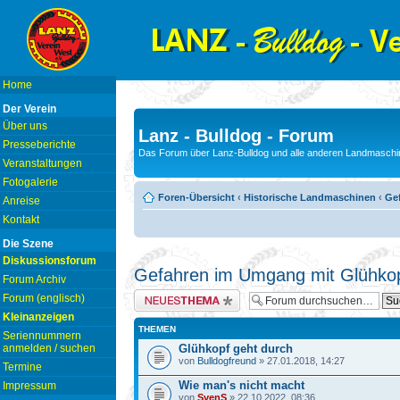
Home
Der Verein
Über uns
Lanz - Bulldog - Forum
Presseberichte
Das Forum über Lanz-Bulldog und alle anderen Landmaschin
Veranstaltungen
Fotogalerie
Foren-Übersicht
‹
Historische Landmaschinen
‹
Ge
Anreise
Kontakt
Die Szene
Diskussionsforum
Gefahren im Umgang mit Glühko
Forum Archiv
Neues Thema erstellen
Forum (englisch)
Kleinanzeigen
THEMEN
Seriennummern
anmelden / suchen
Glühkopf geht durch
von
Bulldogfreund
» 27.01.2018, 14:27
Termine
Wie man's nicht macht
Impressum
von
SvenS
» 22.10.2022, 08:36