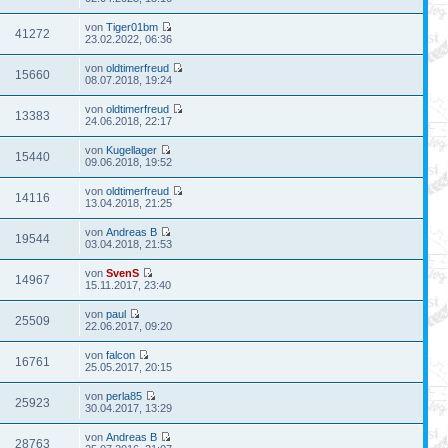
von
Tiger01bm
41272
23.02.2022, 06:36
von
oldtimerfreud
15660
08.07.2018, 19:24
von
oldtimerfreud
13383
24.06.2018, 22:17
von
Kugellager
15440
09.06.2018, 19:52
von
oldtimerfreud
14116
13.04.2018, 21:25
von
Andreas B
19544
03.04.2018, 21:53
von
SvenS
14967
15.11.2017, 23:40
von
paul
25509
22.06.2017, 09:20
von
falcon
16761
25.05.2017, 20:15
von
perla85
25923
30.04.2017, 13:29
von
Andreas B
28763