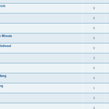
rich
9
0
0
e Minute
0
lbdiesel
0
3
0
Hang
4
ng
1
3
4