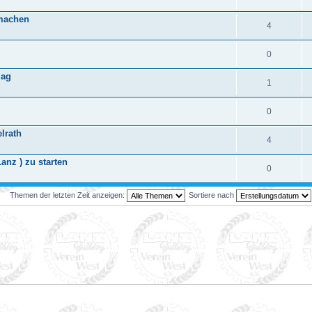
 machen
4
0
mag
1
0
elrath
4
nz ) zu starten
0
Themen der letzten Zeit anzeigen:
Sortiere nach