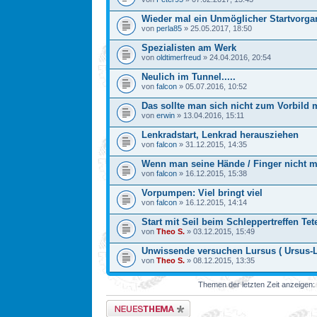
Wieder mal ein Unmöglicher Startvorga
von
perla85
» 25.05.2017, 18:50
Spezialisten am Werk
von
oldtimerfreud
» 24.04.2016, 20:54
Neulich im Tunnel.....
von
falcon
» 05.07.2016, 10:52
Das sollte man sich nicht zum Vorbild
von
erwin
» 13.04.2016, 15:11
Lenkradstart, Lenkrad herausziehen
von
falcon
» 31.12.2015, 14:35
Wenn man seine Hände / Finger nicht 
von
falcon
» 16.12.2015, 15:38
Vorpumpen: Viel bringt viel
von
falcon
» 16.12.2015, 14:14
Start mit Seil beim Schleppertreffen Tet
von
Theo S.
» 03.12.2015, 15:49
Unwissende versuchen Lursus ( Ursus-La
von
Theo S.
» 08.12.2015, 13:35
Themen der letzten Zeit anzeigen:
Neues Thema erstellen