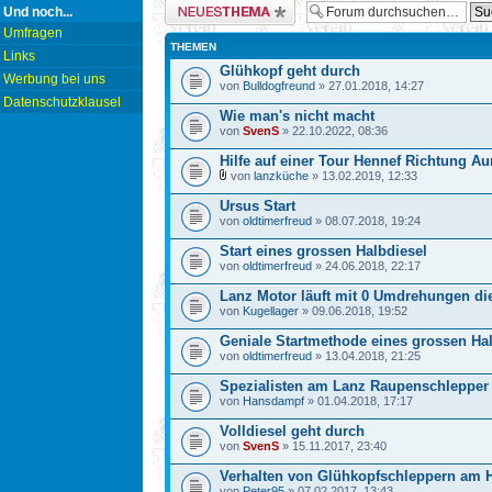
Neues Thema erstellen
Und noch...
Umfragen
THEMEN
Links
Glühkopf geht durch
Werbung bei uns
von
Bulldogfreund
» 27.01.2018, 14:27
Datenschutzklausel
Wie man's nicht macht
von
SvenS
» 22.10.2022, 08:36
Hilfe auf einer Tour Hennef Richtung Au
von
lanzküche
» 13.02.2019, 12:33
Ursus Start
von
oldtimerfreud
» 08.07.2018, 19:24
Start eines grossen Halbdiesel
von
oldtimerfreud
» 24.06.2018, 22:17
Lanz Motor läuft mit 0 Umdrehungen di
von
Kugellager
» 09.06.2018, 19:52
Geniale Startmethode eines grossen Ha
von
oldtimerfreud
» 13.04.2018, 21:25
Spezialisten am Lanz Raupenschlepper
von
Hansdampf
» 01.04.2018, 17:17
Volldiesel geht durch
von
SvenS
» 15.11.2017, 23:40
Verhalten von Glühkopfschleppern am 
von
Peter95
» 07.02.2017, 13:43