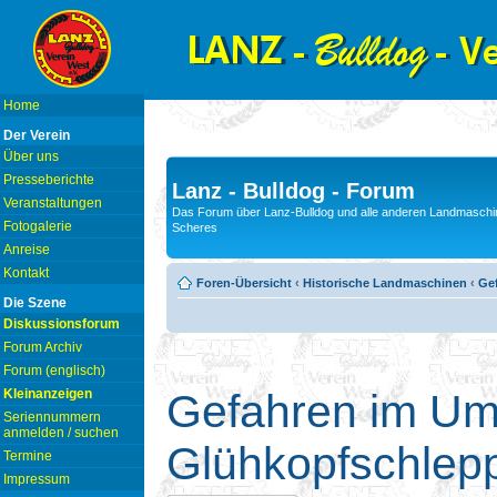
Home
Der Verein
Über uns
Presseberichte
Lanz - Bulldog - Forum
Veranstaltungen
Das Forum über Lanz-Bulldog und alle anderen Landmaschin
Fotogalerie
Scheres
Anreise
Kontakt
Foren-Übersicht
‹
Historische Landmaschinen
‹
Ge
Die Szene
Diskussionsforum
Forum Archiv
Forum (englisch)
Kleinanzeigen
Gefahren im Um
Seriennummern
anmelden / suchen
Glühkopfschlep
Termine
Impressum