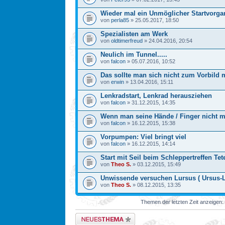
Wieder mal ein Unmöglicher Startvorga
von
perla85
» 25.05.2017, 18:50
Spezialisten am Werk
von
oldtimerfreud
» 24.04.2016, 20:54
Neulich im Tunnel.....
von
falcon
» 05.07.2016, 10:52
Das sollte man sich nicht zum Vorbild
von
erwin
» 13.04.2016, 15:11
Lenkradstart, Lenkrad herausziehen
von
falcon
» 31.12.2015, 14:35
Wenn man seine Hände / Finger nicht 
von
falcon
» 16.12.2015, 15:38
Vorpumpen: Viel bringt viel
von
falcon
» 16.12.2015, 14:14
Start mit Seil beim Schleppertreffen Tet
von
Theo S.
» 03.12.2015, 15:49
Unwissende versuchen Lursus ( Ursus-La
von
Theo S.
» 08.12.2015, 13:35
Themen der letzten Zeit anzeigen:
Neues Thema erstellen