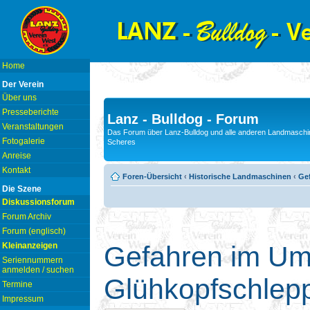
Home
Der Verein
Über uns
Presseberichte
Lanz - Bulldog - Forum
Veranstaltungen
Das Forum über Lanz-Bulldog und alle anderen Landmaschin
Fotogalerie
Scheres
Anreise
Kontakt
Foren-Übersicht
‹
Historische Landmaschinen
‹
Ge
Die Szene
Diskussionsforum
Forum Archiv
Forum (englisch)
Kleinanzeigen
Gefahren im Um
Seriennummern
anmelden / suchen
Glühkopfschlep
Termine
Impressum