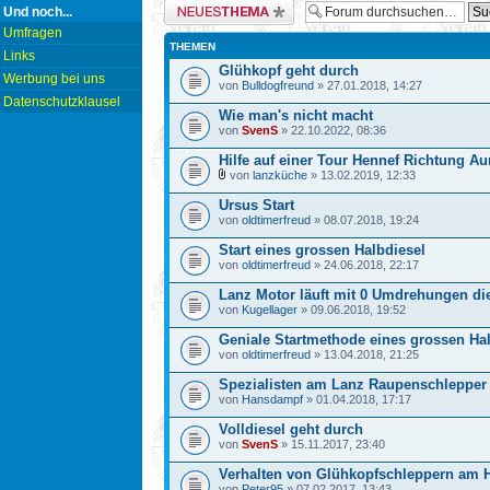
Neues Thema erstellen
Und noch...
Umfragen
THEMEN
Links
Glühkopf geht durch
Werbung bei uns
von
Bulldogfreund
» 27.01.2018, 14:27
Datenschutzklausel
Wie man's nicht macht
von
SvenS
» 22.10.2022, 08:36
Hilfe auf einer Tour Hennef Richtung Au
von
lanzküche
» 13.02.2019, 12:33
Ursus Start
von
oldtimerfreud
» 08.07.2018, 19:24
Start eines grossen Halbdiesel
von
oldtimerfreud
» 24.06.2018, 22:17
Lanz Motor läuft mit 0 Umdrehungen di
von
Kugellager
» 09.06.2018, 19:52
Geniale Startmethode eines grossen Ha
von
oldtimerfreud
» 13.04.2018, 21:25
Spezialisten am Lanz Raupenschlepper
von
Hansdampf
» 01.04.2018, 17:17
Volldiesel geht durch
von
SvenS
» 15.11.2017, 23:40
Verhalten von Glühkopfschleppern am 
von
Peter95
» 07.02.2017, 13:43