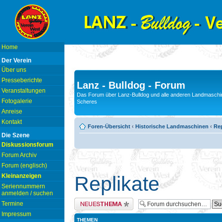
Home
Der Verein
Über uns
Presseberichte
Lanz - Bulldog - Forum
Veranstaltungen
Das Forum über Lanz-Bulldog und alle anderen Landmaschin
Fotogalerie
Scheres
Anreise
Kontakt
Foren-Übersicht
‹
Historische Landmaschinen
‹
Rep
Die Szene
Diskussionsforum
Forum Archiv
Forum (englisch)
Kleinanzeigen
Replikate
Seriennummern
anmelden / suchen
Neues Thema erstellen
Termine
Impressum
THEMEN