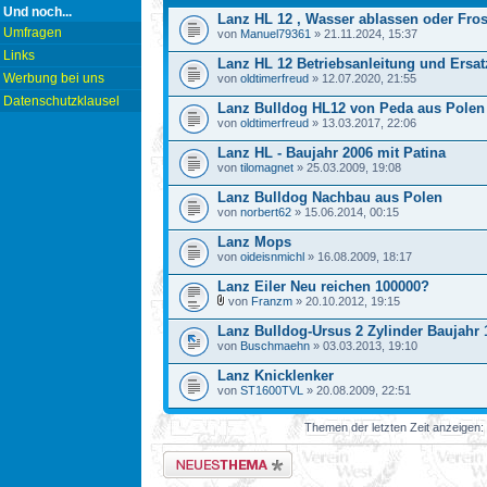
Und noch...
Lanz HL 12 , Wasser ablassen oder Fro
Umfragen
von
Manuel79361
» 21.11.2024, 15:37
Links
Lanz HL 12 Betriebsanleitung und Ersatz
Werbung bei uns
von
oldtimerfreud
» 12.07.2020, 21:55
Datenschutzklausel
Lanz Bulldog HL12 von Peda aus Polen
von
oldtimerfreud
» 13.03.2017, 22:06
Lanz HL - Baujahr 2006 mit Patina
von
tilomagnet
» 25.03.2009, 19:08
Lanz Bulldog Nachbau aus Polen
von
norbert62
» 15.06.2014, 00:15
Lanz Mops
von
oideisnmichl
» 16.08.2009, 18:17
Lanz Eiler Neu reichen 100000?
von
Franzm
» 20.10.2012, 19:15
Lanz Bulldog-Ursus 2 Zylinder Baujahr 
von
Buschmaehn
» 03.03.2013, 19:10
Lanz Knicklenker
von
ST1600TVL
» 20.08.2009, 22:51
Themen der letzten Zeit anzeigen:
Neues Thema erstellen