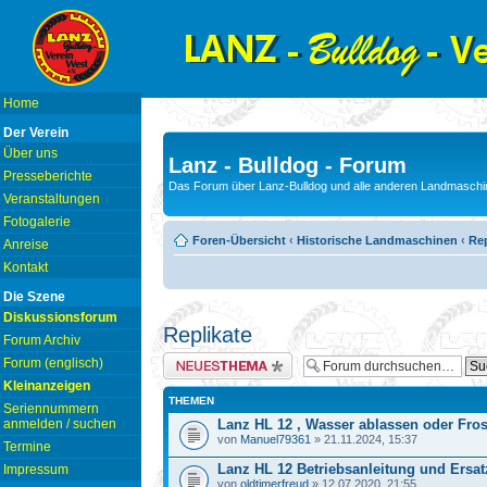
Home
Der Verein
Über uns
Lanz - Bulldog - Forum
Presseberichte
Das Forum über Lanz-Bulldog und alle anderen Landmaschin
Veranstaltungen
Fotogalerie
Foren-Übersicht
‹
Historische Landmaschinen
‹
Rep
Anreise
Kontakt
Die Szene
Diskussionsforum
Replikate
Forum Archiv
Neues Thema erstellen
Forum (englisch)
Kleinanzeigen
THEMEN
Seriennummern
anmelden / suchen
Lanz HL 12 , Wasser ablassen oder Fro
von
Manuel79361
» 21.11.2024, 15:37
Termine
Lanz HL 12 Betriebsanleitung und Ersatz
Impressum
von
oldtimerfreud
» 12.07.2020, 21:55