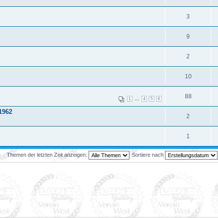
3
9
2
10
88
...
1
4
5
6
1962
2
1
Themen der letzten Zeit anzeigen:
Sortiere nach