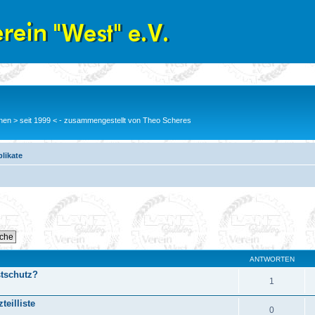
en > seit 1999 < - zusammengestellt von Theo Scheres
likate
ANTWORTEN
stschutz?
1
teilliste
0