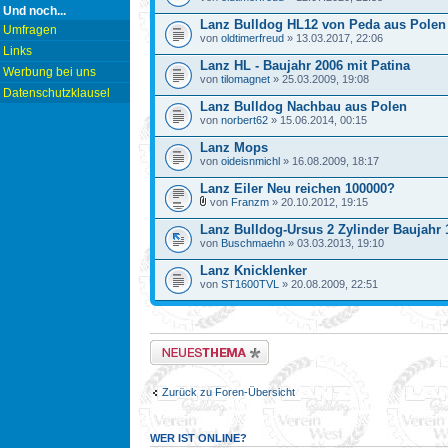
Und noch...
Lanz Bulldog HL12 von Peda aus Polen
Umfragen
von
oldtimerfreud
» 13.03.2017, 22:06
Links
Lanz HL - Baujahr 2006 mit Patina
Werbung bei uns
von
tilomagnet
» 25.03.2009, 19:08
Datenschutzklausel
Lanz Bulldog Nachbau aus Polen
von
norbert62
» 15.06.2014, 00:15
Lanz Mops
von
oideisnmichl
» 16.08.2009, 18:17
Lanz Eiler Neu reichen 100000?
von
Franzm
» 20.10.2012, 19:15
Lanz Bulldog-Ursus 2 Zylinder Baujahr 
von
Buschmaehn
» 03.03.2013, 19:10
Lanz Knicklenker
von
ST1600TVL
» 20.08.2009, 22:51
Neues Thema erstellen
Zurück zu Foren-Übersicht
WER IST ONLINE?