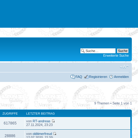
Erweiterte Suche
FAQ
Registrieren
Anmelden
9 Themen • Seite
1
von
1
ZUGRIFFE
LETZTER BEITRAG
von
RT-andreas
617865
27.11.2024, 23:23
von
oldtimerfreud
28886
12.07.2020, 21:55