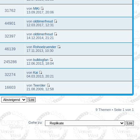
von
MiKi
31762
13.09.2017, 20:06
von
oldtimerfreud
44901
12.03.2017, 12:31
von
oldtimerfreud
32397
14.12.2014, 21:21
von
Rohoelzuender
46139
17.11.2013, 10:30
von
bulldogfan
245286
12.06.2013, 18:04
von
Kai
32274
04.03.2013, 20:21
von
Teeröler
16603
21.08.2009, 12:58
9 Themen • Seite
1
von
1
Gehe zu: