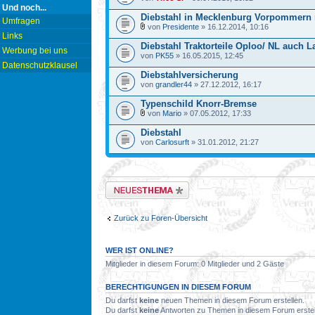
Und noch...
Diebstahl in Mecklenburg Vorpommern
Umfragen
von
Presidente
» 16.12.2014, 10:16
Links
Diebstahl Traktorteile Oploo/ NL auch L
Werbung bei uns
von
PK55
» 16.05.2015, 12:45
Datenschutzklausel
Diebstahlversicherung
von
grandler44
» 27.12.2012, 16:17
Typenschild Knorr-Bremse
von
Mario
» 07.05.2012, 17:33
Diebstahl
von
Carlosurft
» 31.01.2012, 21:27
Neues Thema erstellen
Zurück zu Foren-Übersicht
WER IST ONLINE?
Mitglieder in diesem Forum: 0 Mitglieder und 2 Gäste
BERECHTIGUNGEN IN DIESEM FORUM
Du darfst
keine
neuen Themen in diesem Forum erstellen.
Du darfst
keine
Antworten zu Themen in diesem Forum erstel