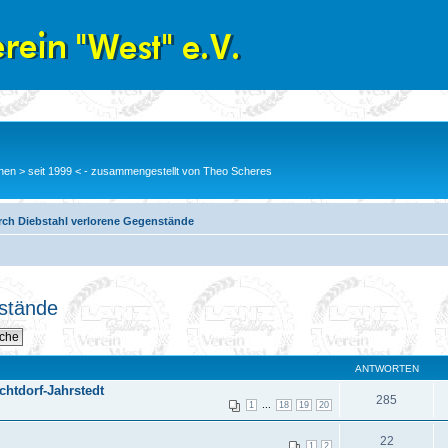
en > seit 1999 < - zusammengestellt von Theo Scheres
rch Diebstahl verlorene Gegenstände
nstände
ANTWORTEN
chtdorf-Jahrstedt
285
...
1
18
19
20
22
1
2