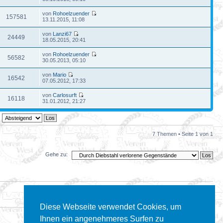
von
Rohoelzuender
157581
13.11.2015, 11:08
von
Lanzi67
24449
18.05.2015, 20:41
von
Rohoelzuender
56582
30.05.2013, 05:10
von
Mario
16542
07.05.2012, 17:33
von
Carlosurft
16118
31.01.2012, 21:27
7 Themen • Seite
1
von
1
Gehe zu:
Diese Webseite verwendet Cookies, um
Ihnen ein angenehmeres Surfen zu