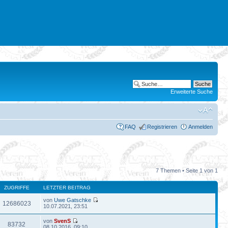
Erweiterte Suche
FAQ
Registrieren
Anmelden
7 Themen • Seite
1
von
1
ZUGRIFFE
LETZTER BEITRAG
von
Uwe Gatschke
12686023
10.07.2021, 23:51
von
SvenS
83732
08.10.2016, 09:10