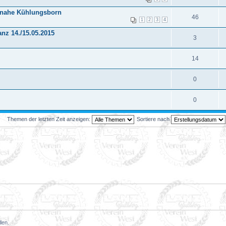
 nahe Kühlungsborn
46
1
2
3
4
anz 14./15.05.2015
3
14
0
0
Themen der letzten Zeit anzeigen:
Sortiere nach
len.