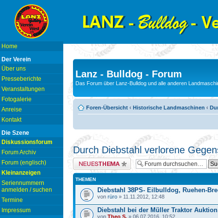
Home
Der Verein
Über uns
Lanz - Bulldog - Forum
Presseberichte
Das Forum über Lanz-Bulldog und alle anderen Landmaschin
Veranstaltungen
Fotogalerie
Foren-Übersicht
‹
Historische Landmaschinen
‹
Du
Anreise
Kontakt
Die Szene
Diskussionsforum
Durch Diebstahl verlorene Gege
Forum Archiv
Neues Thema erstellen
Forum (englisch)
Kleinanzeigen
THEMEN
Seriennummern
anmelden / suchen
Diebstahl 38PS- Eilbulldog, Ruehen-Bre
von
rüro
» 11.11.2012, 12:48
Termine
Diebstahl bei der Müller Traktor Auktion
Impressum
von
Theo S.
» 06.07.2016, 10:52