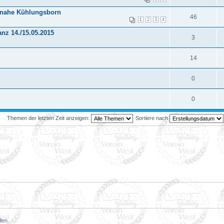
 nahe Kühlungsborn
46
1
2
3
4
anz 14./15.05.2015
3
14
0
0
Themen der letzten Zeit anzeigen:
Sortiere nach
len.