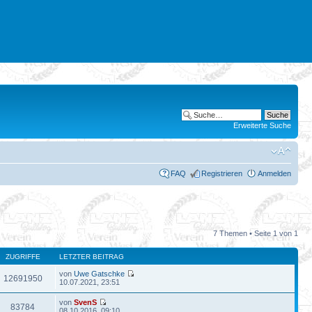
Erweiterte Suche
FAQ
Registrieren
Anmelden
7 Themen • Seite
1
von
1
ZUGRIFFE
LETZTER BEITRAG
von
Uwe Gatschke
12691950
10.07.2021, 23:51
von
SvenS
83784
08.10.2016, 09:10