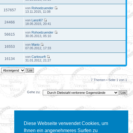
von
Rohoelzuender
157657
13.11.2015, 11:08
von
Lanzi67
24466
18.05.2015, 20:41
von
Rohoelzuender
56615
30.05.2013, 05:10
von
Mario
16553
07.05.2012, 17:33
von
Carlosurft
16134
31.01.2012, 21:27
7 Themen • Seite
1
von
1
Gehe zu:
Diese Webseite verwendet Cookies, um
Ihnen ein angenehmeres Surfen zu