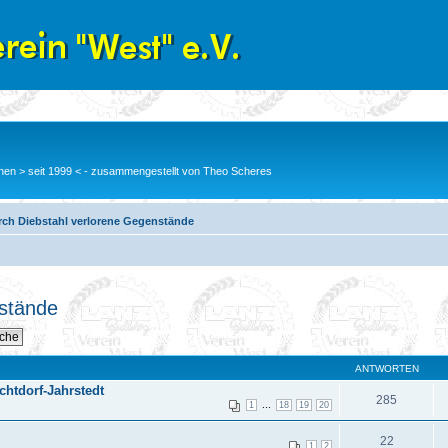
en > seit 1999 < - zusammengestellt von Theo Scheres
rch Diebstahl verlorene Gegenstände
nstände
ANTWORTEN
chtdorf-Jahrstedt
285
...
1
18
19
20
22
1
2