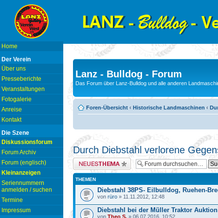
Home
Der Verein
Über uns
Lanz - Bulldog - Forum
Presseberichte
Das Forum über Lanz-Bulldog und alle anderen Landmaschin
Veranstaltungen
Fotogalerie
Foren-Übersicht
‹
Historische Landmaschinen
‹
Du
Anreise
Kontakt
Die Szene
Diskussionsforum
Durch Diebstahl verlorene Gege
Forum Archiv
Neues Thema erstellen
Forum (englisch)
Kleinanzeigen
THEMEN
Seriennummern
anmelden / suchen
Diebstahl 38PS- Eilbulldog, Ruehen-Bre
von
rüro
» 11.11.2012, 12:48
Termine
Diebstahl bei der Müller Traktor Auktion
Impressum
von
Theo S.
» 06.07.2016, 10:52