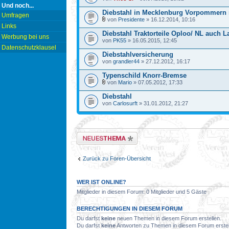
Und noch...
Diebstahl in Mecklenburg Vorpommern
Umfragen
von
Presidente
» 16.12.2014, 10:16
Links
Diebstahl Traktorteile Oploo/ NL auch L
Werbung bei uns
von
PK55
» 16.05.2015, 12:45
Datenschutzklausel
Diebstahlversicherung
von
grandler44
» 27.12.2012, 16:17
Typenschild Knorr-Bremse
von
Mario
» 07.05.2012, 17:33
Diebstahl
von
Carlosurft
» 31.01.2012, 21:27
Neues Thema erstellen
Zurück zu Foren-Übersicht
WER IST ONLINE?
Mitglieder in diesem Forum: 0 Mitglieder und 5 Gäste
BERECHTIGUNGEN IN DIESEM FORUM
Du darfst
keine
neuen Themen in diesem Forum erstellen.
Du darfst
keine
Antworten zu Themen in diesem Forum erstel