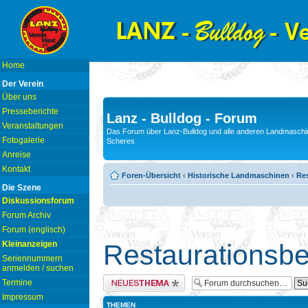
Home
Der Verein
Über uns
Presseberichte
Lanz - Bulldog - Forum
Veranstaltungen
Das Forum über Lanz-Bulldog und alle anderen Landmaschin
Fotogalerie
Scheres
Anreise
Kontakt
Foren-Übersicht
‹
Historische Landmaschinen
‹
Res
Die Szene
Diskussionsforum
Forum Archiv
Forum (englisch)
Kleinanzeigen
Restaurationsbe
Seriennummern
anmelden / suchen
Neues Thema erstellen
Termine
Impressum
THEMEN