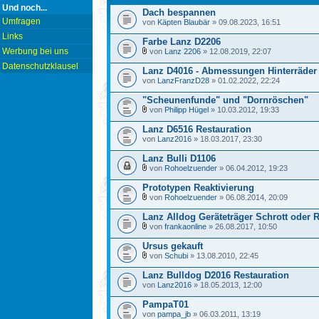
Und noch...
Dach bespannen
Umfragen
von
Käpten Blaubär
» 09.08.2023, 16:51
Links
Farbe Lanz D2206
Werbung bei uns
von
Lanz 2206
» 12.08.2019, 22:07
Datenschutzklausel
Lanz D4016 - Abmessungen Hinterräder
von
LanzFranzD28
» 01.02.2022, 22:24
"Scheunenfunde" und "Dornröschen"
von
Philipp Hügel
» 10.03.2012, 19:33
Lanz D6516 Restauration
von
Lanz2016
» 18.03.2017, 23:30
Lanz Bulli D1106
von
Rohoelzuender
» 06.04.2012, 19:23
Prototypen Reaktivierung
von
Rohoelzuender
» 06.08.2014, 20:09
Lanz Alldog Geräteträger Schrott oder 
von
frankaonline
» 26.08.2017, 10:50
Ursus gekauft
von
Schubi
» 13.08.2010, 22:45
Lanz Bulldog D2016 Restauration
von
Lanz2016
» 18.05.2013, 12:00
PampaT01
von
pampa_jb
» 06.03.2011, 13:19