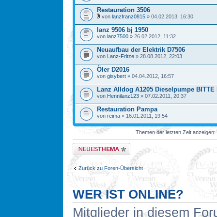
Restauration 3506
von
lanzfranz0815
» 04.02.2013, 16:30
lanz 9506 bj 1950
von
lanz7500
» 26.02.2012, 11:32
Neuaufbau der Elektrik D7506
von
Lanz-Fritze
» 28.08.2012, 22:03
Öler D2016
von
gisybert
» 04.04.2012, 16:57
Lanz Alldog A1205 Dieselpumpe BITT
von
Hennilanz123
» 07.02.2011, 20:37
Restauration Pampa
von
reima
» 16.01.2011, 19:54
Themen der letzten Zeit anzeigen:
Neues Thema erstellen
Zurück zu Foren-Übersicht
WER IST ONLINE?
Mitglieder in diesem For