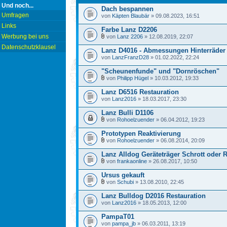
Und noch...
Dach bespannen
Umfragen
von
Käpten Blaubär
» 09.08.2023, 16:51
Links
Farbe Lanz D2206
Werbung bei uns
von
Lanz 2206
» 12.08.2019, 22:07
Datenschutzklausel
Lanz D4016 - Abmessungen Hinterräder
von
LanzFranzD28
» 01.02.2022, 22:24
"Scheunenfunde" und "Dornröschen"
von
Philipp Hügel
» 10.03.2012, 19:33
Lanz D6516 Restauration
von
Lanz2016
» 18.03.2017, 23:30
Lanz Bulli D1106
von
Rohoelzuender
» 06.04.2012, 19:23
Prototypen Reaktivierung
von
Rohoelzuender
» 06.08.2014, 20:09
Lanz Alldog Geräteträger Schrott oder 
von
frankaonline
» 26.08.2017, 10:50
Ursus gekauft
von
Schubi
» 13.08.2010, 22:45
Lanz Bulldog D2016 Restauration
von
Lanz2016
» 18.05.2013, 12:00
PampaT01
von
pampa_jb
» 06.03.2011, 13:19