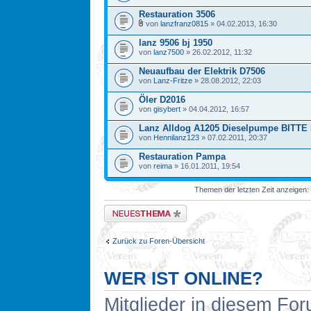
Restauration 3506
von
lanzfranz0815
» 04.02.2013, 16:30
lanz 9506 bj 1950
von
lanz7500
» 26.02.2012, 11:32
Neuaufbau der Elektrik D7506
von
Lanz-Fritze
» 28.08.2012, 22:03
Öler D2016
von
gisybert
» 04.04.2012, 16:57
Lanz Alldog A1205 Dieselpumpe BITT
von
Hennilanz123
» 07.02.2011, 20:37
Restauration Pampa
von
reima
» 16.01.2011, 19:54
Themen der letzten Zeit anzeigen:
Neues Thema erstellen
Zurück zu Foren-Übersicht
WER IST ONLINE?
Mitglieder in diesem For