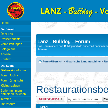
Home
Der Verein
Über uns
Presseberichte
Lanz - Bulldog - Forum
Veranstaltungen
Das Forum über Lanz-Bulldog und alle anderen Landmaschin
Fotogalerie
Scheres
Anreise
Kontakt
Foren-Übersicht
‹
Historische Landmaschinen
‹
Res
Die Szene
Diskussionsforum
Forum Archiv
Forum (englisch)
Kleinanzeigen
Restaurationsbe
Seriennummern
anmelden / suchen
Neues Thema erstellen
Termine
Impressum
THEMEN