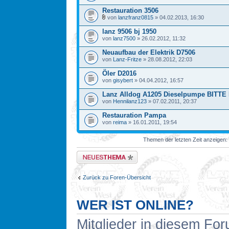
Restauration 3506
von
lanzfranz0815
» 04.02.2013, 16:30
lanz 9506 bj 1950
von
lanz7500
» 26.02.2012, 11:32
Neuaufbau der Elektrik D7506
von
Lanz-Fritze
» 28.08.2012, 22:03
Öler D2016
von
gisybert
» 04.04.2012, 16:57
Lanz Alldog A1205 Dieselpumpe BITT
von
Hennilanz123
» 07.02.2011, 20:37
Restauration Pampa
von
reima
» 16.01.2011, 19:54
Themen der letzten Zeit anzeigen:
Neues Thema erstellen
Zurück zu Foren-Übersicht
WER IST ONLINE?
Mitglieder in diesem For