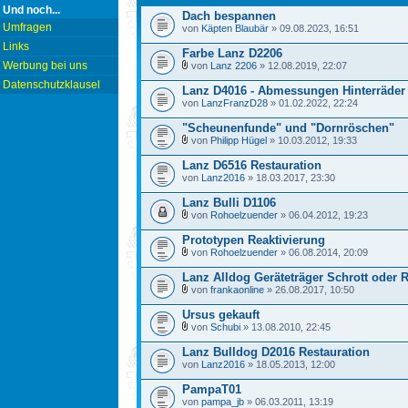
Und noch...
Dach bespannen
Umfragen
von
Käpten Blaubär
» 09.08.2023, 16:51
Links
Farbe Lanz D2206
Werbung bei uns
von
Lanz 2206
» 12.08.2019, 22:07
Datenschutzklausel
Lanz D4016 - Abmessungen Hinterräder
von
LanzFranzD28
» 01.02.2022, 22:24
"Scheunenfunde" und "Dornröschen"
von
Philipp Hügel
» 10.03.2012, 19:33
Lanz D6516 Restauration
von
Lanz2016
» 18.03.2017, 23:30
Lanz Bulli D1106
von
Rohoelzuender
» 06.04.2012, 19:23
Prototypen Reaktivierung
von
Rohoelzuender
» 06.08.2014, 20:09
Lanz Alldog Geräteträger Schrott oder 
von
frankaonline
» 26.08.2017, 10:50
Ursus gekauft
von
Schubi
» 13.08.2010, 22:45
Lanz Bulldog D2016 Restauration
von
Lanz2016
» 18.05.2013, 12:00
PampaT01
von
pampa_jb
» 06.03.2011, 13:19