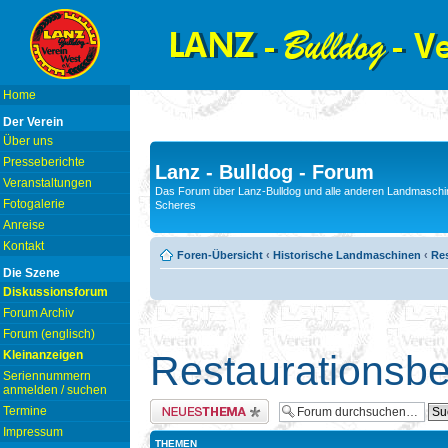
Home
Der Verein
Über uns
Presseberichte
Lanz - Bulldog - Forum
Veranstaltungen
Das Forum über Lanz-Bulldog und alle anderen Landmaschin
Fotogalerie
Scheres
Anreise
Kontakt
Foren-Übersicht
‹
Historische Landmaschinen
‹
Res
Die Szene
Diskussionsforum
Forum Archiv
Forum (englisch)
Kleinanzeigen
Restaurationsbe
Seriennummern
anmelden / suchen
Neues Thema erstellen
Termine
Impressum
THEMEN