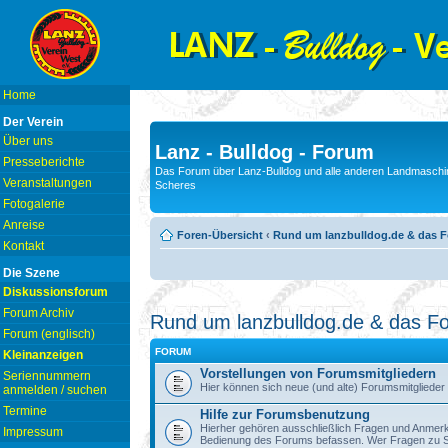
Home
Der Verein
Über uns
Lanz - Bulldog - Forum
Presseberichte
Das Forum über Lanz-Bulldog und alle anderen Landmaschin
Veranstaltungen
Scheres
Fotogalerie
Anreise
Foren-Übersicht
‹
Rund um lanzbulldog.de & das 
Kontakt
Die Szene
Diskussionsforum
Forum Archiv
Rund um lanzbulldog.de & das F
Forum (englisch)
FORUM
Kleinanzeigen
Vorstellungen von Forumsmitgliedern
Seriennummern
Hier können sich neue (und alte) Forumsmitglieder 
anmelden / suchen
Termine
Hilfe zur Forumsbenutzung
Hierher gehören ausschließlich Fragen und Anmerku
Impressum
Bedienung des Forums befassen. Wer Fragen zu S