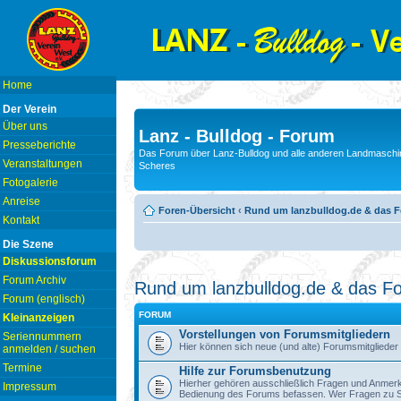
Home
Der Verein
Über uns
Lanz - Bulldog - Forum
Presseberichte
Das Forum über Lanz-Bulldog und alle anderen Landmaschin
Veranstaltungen
Scheres
Fotogalerie
Anreise
Foren-Übersicht
‹
Rund um lanzbulldog.de & das 
Kontakt
Die Szene
Diskussionsforum
Forum Archiv
Rund um lanzbulldog.de & das F
Forum (englisch)
FORUM
Kleinanzeigen
Vorstellungen von Forumsmitgliedern
Seriennummern
Hier können sich neue (und alte) Forumsmitglieder 
anmelden / suchen
Termine
Hilfe zur Forumsbenutzung
Hierher gehören ausschließlich Fragen und Anmerku
Impressum
Bedienung des Forums befassen. Wer Fragen zu S