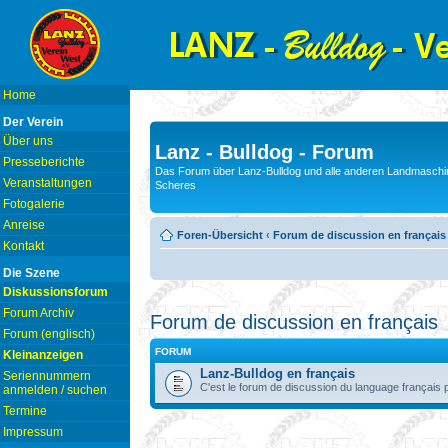
Home
Der Verein
Über uns
Lanz - Bulldog - Forum
Presseberichte
Das Forum über Lanz-Bulldog und alle anderen Landmaschin
Veranstaltungen
Scheres
Fotogalerie
Anreise
Foren-Übersicht
‹
Forum de discussion en français
Kontakt
Die Szene
Diskussionsforum
Forum Archiv
Forum de discussion en français
Forum (englisch)
FORUM
Kleinanzeigen
Lanz-Bulldog en français
Seriennummern
C'est le forum de discussion du language français 
anmelden / suchen
Termine
Impressum