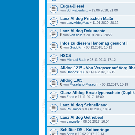
Eugra-Diesel
von
Schwabenlanz
» 19.06.2018, 21:00
Lanz Alldog Pritschen-Maße
von
LanzAlldogMax
» 11.01.2020, 20:12
Lanz Alldog Dokumente
von
van.nelle
» 20.01.2017, 20:22
Infos zu diesem Hanomag gesucht !
von
GuidoKri
» 03.12.2018, 15:12
HSCS
von
Michael Bach
» 28.11.2013, 17:12
Alldog 1215 - Von Vergaser auf Vorglü
von
Hannes1980
» 14.06.2018, 16:15
Alldog 1305
von
Moselland-Museum
» 06.12.2017, 10:19
Glanz Alldog Ersatztypenschein (Duplik
von
Zado
» 17.11.2017, 15:00
Lanz Alldog Schnellgang
von
Rs Rainer
» 03.10.2017, 18:04
Lanz Alldog Getriebeöl
von
van.nelle
» 08.05.2017, 16:04
Schlüter DS - Kolbenringe
von
Sepp
» 12.02.2017, 12:13