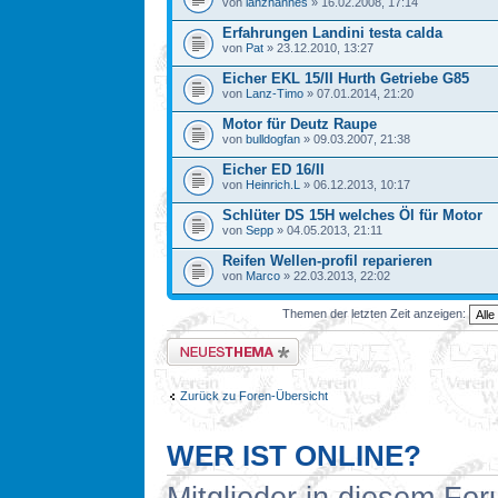
von
lanzhannes
» 16.02.2008, 17:14
Erfahrungen Landini testa calda
von
Pat
» 23.12.2010, 13:27
Eicher EKL 15/II Hurth Getriebe G85
von
Lanz-Timo
» 07.01.2014, 21:20
Motor für Deutz Raupe
von
bulldogfan
» 09.03.2007, 21:38
Eicher ED 16/II
von
Heinrich.L
» 06.12.2013, 10:17
Schlüter DS 15H welches Öl für Motor
von
Sepp
» 04.05.2013, 21:11
Reifen Wellen-profil reparieren
von
Marco
» 22.03.2013, 22:02
Themen der letzten Zeit anzeigen:
Neues Thema erstellen
Zurück zu Foren-Übersicht
WER IST ONLINE?