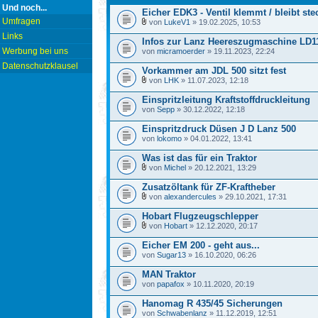
Und noch...
Eicher EDK3 - Ventil klemmt / bleibt st
Umfragen
von
LukeV1
» 19.02.2025, 10:53
Links
Infos zur Lanz Heereszugmaschine LD1
Werbung bei uns
von
micramoerder
» 19.11.2023, 22:24
Datenschutzklausel
Vorkammer am JDL 500 sitzt fest
von
LHK
» 11.07.2023, 12:18
Einspritzleitung Kraftstoffdruckleitung
von
Sepp
» 30.12.2022, 12:18
Einspritzdruck Düsen J D Lanz 500
von
lokomo
» 04.01.2022, 13:41
Was ist das für ein Traktor
von
Michel
» 20.12.2021, 13:29
Zusatzöltank für ZF-Kraftheber
von
alexandercules
» 29.10.2021, 17:31
Hobart Flugzeugschlepper
von
Hobart
» 12.12.2020, 20:17
Eicher EM 200 - geht aus...
von
Sugar13
» 16.10.2020, 06:26
MAN Traktor
von
papafox
» 10.11.2020, 20:19
Hanomag R 435/45 Sicherungen
von
Schwabenlanz
» 11.12.2019, 12:51