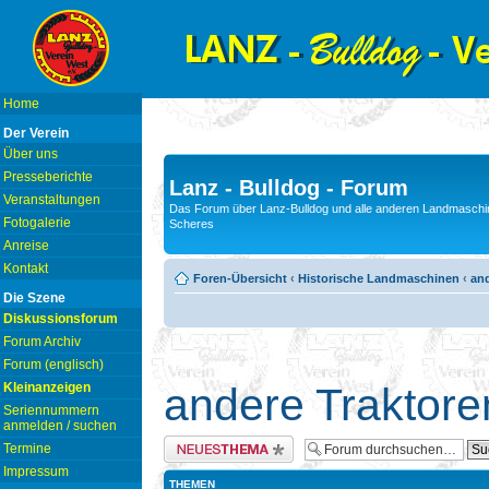
Home
Der Verein
Über uns
Presseberichte
Lanz - Bulldog - Forum
Veranstaltungen
Das Forum über Lanz-Bulldog und alle anderen Landmaschin
Fotogalerie
Scheres
Anreise
Kontakt
Foren-Übersicht
‹
Historische Landmaschinen
‹
and
Die Szene
Diskussionsforum
Forum Archiv
Forum (englisch)
Kleinanzeigen
andere Traktore
Seriennummern
anmelden / suchen
Neues Thema erstellen
Termine
Impressum
THEMEN