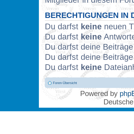
Mitglieder in diesem For
BERECHTIGUNGEN IN 
Du darfst
keine
neuen Th
Du darfst
keine
Antworte
Du darfst deine Beiträg
Du darfst deine Beiträg
Du darfst
keine
Dateianh
Foren-Übersicht
Powered by
php
Deutsche