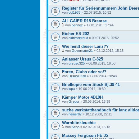
Register für Seriennummern John Deer
von
dgl1983
» 22.07.2015, 10:52
ALLGAIER R18 Bremse
von
bennez
» 17.01.2015, 17:44
Eicher ES 202
von
oldtimerfreud
» 09.01.2015, 20:52
Wie heißt dieser Lanz??
von
Governator21
» 02.12.2012, 15:15
Anlasser Ursus C-325
von
ursusc325
» 06.08.2013, 18:50
Foren, Clubs oder so!?
von
UrsusC330
» 17.06.2014, 20:48
Briefkopie vom Stock Bj.39-41
von
lupa
» 10.06.2014, 19:30
Kämper Motor 4D10H
von
Gregor
» 20.05.2014, 13:38
suche werkstatthandbuch für lanz alldo
von
heiner87
» 10.12.2008, 22:11
Warnblinkleuchte
von
Sepp
» 02.02.2013, 15:18
Massey Ferguson FE 35