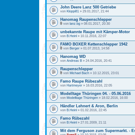
John Deere Lanz 500 Getriebe
von
Kloppi81
» 29.01.2017, 21:44
Hanomag Raupenschlepper
von
lanz.bg
» 08.01.2017, 20:30
unbekannte Raupe mit Kämper-Motor
von
B.Heinl
» 10.11.2016, 22:07
FAMO BOXER Kettenschlepper 1942
von
Berger
» 01.07.2013, 14:58
Hanomag WD
von
Andreas B
» 24.04.2016, 20:41
Raupenschlepper
von
Michael Bach
» 10.12.2015, 23:01
Famo Raupe Rübezahl
von
Hartmeyer
» 16.03.2016, 22:05
Modelltage Thüringen 04. - 05.06.2016
von
Modelltage Thüringen
» 18.02.2016, 16:00
Händler Lehnert & Aron, Berlin
von
B.Heinl
» 01.02.2016, 22:45
Famo Rübezahl
von
B.Heinl
» 27.01.2009, 21:11
Mit dem Ferguson zum Supermarkt. - E
von
SvenS
» 10.10.2015, 02:05