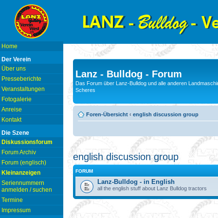
Home
Der Verein
Über uns
Lanz - Bulldog - Forum
Presseberichte
Das Forum über Lanz-Bulldog und alle anderen Landmaschin
Veranstaltungen
Scheres
Fotogalerie
Anreise
Foren-Übersicht
‹
english discussion group
Kontakt
Die Szene
Diskussionsforum
Forum Archiv
english discussion group
Forum (englisch)
FORUM
Kleinanzeigen
Lanz-Bulldog - in English
Seriennummern
all the english stuff about Lanz Bulldog tractors
anmelden / suchen
Termine
Impressum