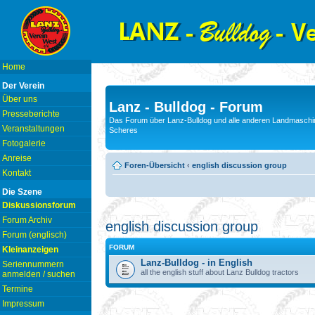
Home
Der Verein
Über uns
Lanz - Bulldog - Forum
Presseberichte
Das Forum über Lanz-Bulldog und alle anderen Landmaschin
Veranstaltungen
Scheres
Fotogalerie
Anreise
Foren-Übersicht
‹
english discussion group
Kontakt
Die Szene
Diskussionsforum
Forum Archiv
english discussion group
Forum (englisch)
FORUM
Kleinanzeigen
Lanz-Bulldog - in English
Seriennummern
all the english stuff about Lanz Bulldog tractors
anmelden / suchen
Termine
Impressum