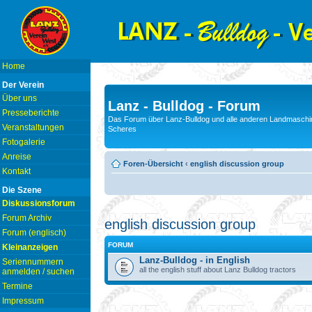
Home
Der Verein
Über uns
Lanz - Bulldog - Forum
Presseberichte
Das Forum über Lanz-Bulldog und alle anderen Landmaschin
Veranstaltungen
Scheres
Fotogalerie
Anreise
Foren-Übersicht
‹
english discussion group
Kontakt
Die Szene
Diskussionsforum
Forum Archiv
english discussion group
Forum (englisch)
FORUM
Kleinanzeigen
Lanz-Bulldog - in English
Seriennummern
all the english stuff about Lanz Bulldog tractors
anmelden / suchen
Termine
Impressum