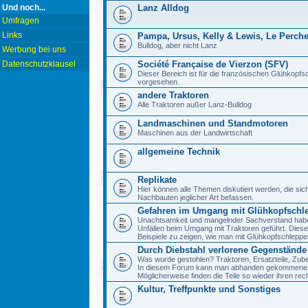
Und noch...
Lanz Alldog
Umfragen
Links
Pampa, Ursus, Kelly & Lewis, Le Perch
Bulldog, aber nicht Lanz
Werbung bei uns
Datenschutzklausel
Société Française de Vierzon (SFV)
Dieser Bereich ist für die französischen Glühkop
vorgesehen.
andere Traktoren
Alle Traktoren außer Lanz-Bulldog
Landmaschinen und Standmotoren
Maschinen aus der Landwirtschaft
allgemeine Technik
Replikate
Hier können alle Themen diskutiert werden, die sic
Nachbauten jeglicher Art befassen.
Gefahren im Umgang mit Glühkopfschl
Unachtsamkeit und mangelnder Sachverstand haben 
Unfällen beim Umgang mit Traktoren geführt. Diese
Beispiele zu zeigen, wie man mit Glühkopfschlepp
Durch Diebstahl verlorene Gegenstände
Was wurde gestohlen? Traktoren, Ersatzteile, Zube
In diesem Forum kann man abhanden gekommene 
Möglicherweise finden die Teile so wieder ihren re
Kultur, Treffpunkte und Sonstiges