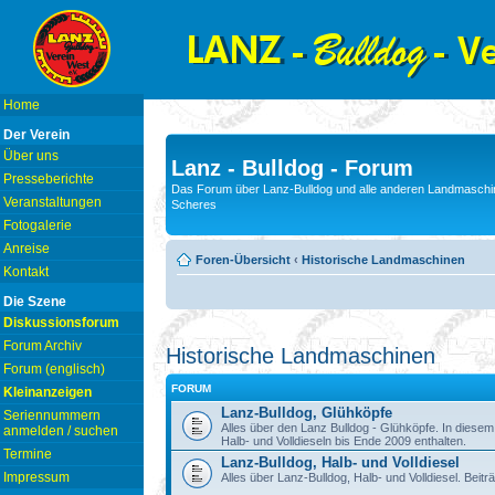
Home
Der Verein
Über uns
Lanz - Bulldog - Forum
Presseberichte
Das Forum über Lanz-Bulldog und alle anderen Landmaschin
Veranstaltungen
Scheres
Fotogalerie
Anreise
Foren-Übersicht
‹
Historische Landmaschinen
Kontakt
Die Szene
Diskussionsforum
Forum Archiv
Historische Landmaschinen
Forum (englisch)
FORUM
Kleinanzeigen
Lanz-Bulldog, Glühköpfe
Seriennummern
Alles über den Lanz Bulldog - Glühköpfe. In diese
anmelden / suchen
Halb- und Volldieseln bis Ende 2009 enthalten.
Termine
Lanz-Bulldog, Halb- und Volldiesel
Impressum
Alles über Lanz-Bulldog, Halb- und Volldiesel. Beitr