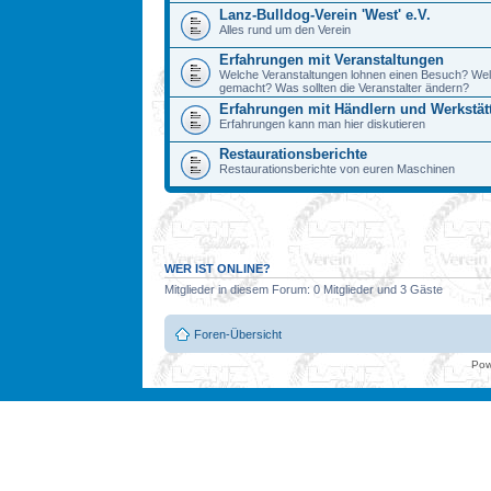
Lanz-Bulldog-Verein 'West' e.V.
Alles rund um den Verein
Erfahrungen mit Veranstaltungen
Welche Veranstaltungen lohnen einen Besuch? We
gemacht? Was sollten die Veranstalter ändern?
Erfahrungen mit Händlern und Werkstät
Erfahrungen kann man hier diskutieren
Restaurationsberichte
Restaurationsberichte von euren Maschinen
WER IST ONLINE?
Mitglieder in diesem Forum: 0 Mitglieder und 3 Gäste
Foren-Übersicht
Pow