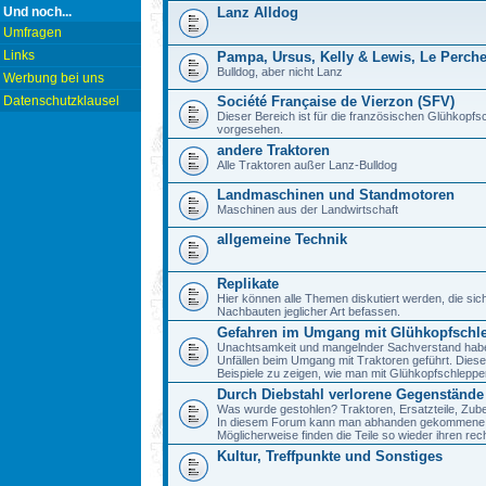
Und noch...
Lanz Alldog
Umfragen
Links
Pampa, Ursus, Kelly & Lewis, Le Perch
Bulldog, aber nicht Lanz
Werbung bei uns
Datenschutzklausel
Société Française de Vierzon (SFV)
Dieser Bereich ist für die französischen Glühkop
vorgesehen.
andere Traktoren
Alle Traktoren außer Lanz-Bulldog
Landmaschinen und Standmotoren
Maschinen aus der Landwirtschaft
allgemeine Technik
Replikate
Hier können alle Themen diskutiert werden, die sic
Nachbauten jeglicher Art befassen.
Gefahren im Umgang mit Glühkopfschl
Unachtsamkeit und mangelnder Sachverstand haben 
Unfällen beim Umgang mit Traktoren geführt. Diese
Beispiele zu zeigen, wie man mit Glühkopfschlepp
Durch Diebstahl verlorene Gegenstände
Was wurde gestohlen? Traktoren, Ersatzteile, Zube
In diesem Forum kann man abhanden gekommene 
Möglicherweise finden die Teile so wieder ihren re
Kultur, Treffpunkte und Sonstiges