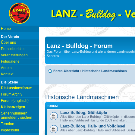
Home
Der Verein
Über uns
Lanz - Bulldog - Forum
Presseberichte
Das Forum über Lanz-Bulldog und alle anderen Landmaschin
Veranstaltungen
Scheres
Fotogalerie
Anreise
Foren-Übersicht
‹
Historische Landmaschinen
Kontakt
Die Szene
Diskussionsforum
Forum Archiv
Historische Landmaschinen
Forum (englisch)
FORUM
Kleinanzeigen
Lanz-Bulldog, Glühköpfe
Seriennummern
Alles über den Lanz Bulldog - Glühköpfe. In diese
anmelden / suchen
Halb- und Volldieseln bis Ende 2009 enthalten.
Termine
Lanz-Bulldog, Halb- und Volldiesel
Impressum
Alles über Lanz-Bulldog, Halb- und Volldiesel. Beitr