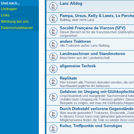
Und noch...
Lanz Alldog
Umfragen
Links
Pampa, Ursus, Kelly & Lewis, Le Perch
Bulldog, aber nicht Lanz
Werbung bei uns
Datenschutzklausel
Société Française de Vierzon (SFV)
Dieser Bereich ist für die französischen Glühkop
vorgesehen.
andere Traktoren
Alle Traktoren außer Lanz-Bulldog
Landmaschinen und Standmotoren
Maschinen aus der Landwirtschaft
allgemeine Technik
Replikate
Hier können alle Themen diskutiert werden, die sic
Nachbauten jeglicher Art befassen.
Gefahren im Umgang mit Glühkopfschl
Unachtsamkeit und mangelnder Sachverstand haben 
Unfällen beim Umgang mit Traktoren geführt. Diese
Beispiele zu zeigen, wie man mit Glühkopfschlepp
Durch Diebstahl verlorene Gegenstände
Was wurde gestohlen? Traktoren, Ersatzteile, Zube
In diesem Forum kann man abhanden gekommene 
Möglicherweise finden die Teile so wieder ihren re
Kultur, Treffpunkte und Sonstiges