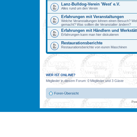
Lanz-Bulldog-Verein 'West' e.V.
Alles rund um den Verein
Erfahrungen mit Veranstaltungen
Welche Veranstaltungen lohnen einen Besuch? We
gemacht? Was sollten die Veranstalter ändern?
Erfahrungen mit Händlern und Werkstät
Erfahrungen kann man hier diskutieren
Restaurationsberichte
Restaurationsberichte von euren Maschinen
WER IST ONLINE?
Mitglieder in diesem Forum: 0 Mitglieder und 3 Gäste
Foren-Übersicht
Pow