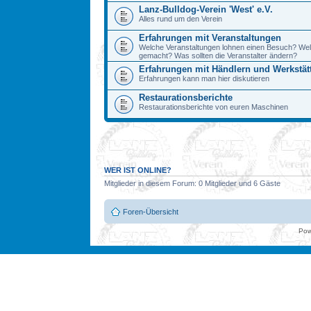
Lanz-Bulldog-Verein 'West' e.V.
Alles rund um den Verein
Erfahrungen mit Veranstaltungen
Welche Veranstaltungen lohnen einen Besuch? We
gemacht? Was sollten die Veranstalter ändern?
Erfahrungen mit Händlern und Werkstät
Erfahrungen kann man hier diskutieren
Restaurationsberichte
Restaurationsberichte von euren Maschinen
WER IST ONLINE?
Mitglieder in diesem Forum: 0 Mitglieder und 6 Gäste
Foren-Übersicht
Pow