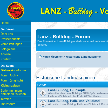
Home
Der Verein
Über uns
Lanz - Bulldog - Forum
Presseberichte
Das Forum über Lanz-Bulldog und alle anderen Landmaschin
Veranstaltungen
Scheres
Fotogalerie
Anreise
Foren-Übersicht
‹
Historische Landmaschinen
Kontakt
Die Szene
Diskussionsforum
Forum Archiv
Historische Landmaschinen
Forum (englisch)
FORUM
Kleinanzeigen
Lanz-Bulldog, Glühköpfe
Seriennummern
Alles über den Lanz Bulldog - Glühköpfe. In diese
anmelden / suchen
Halb- und Volldieseln bis Ende 2009 enthalten.
Termine
Lanz-Bulldog, Halb- und Volldiesel
Impressum
Alles über Lanz-Bulldog, Halb- und Volldiesel. Beitr