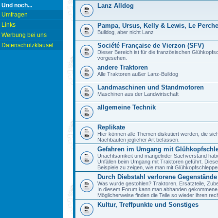
Und noch...
Lanz Alldog
Umfragen
Links
Pampa, Ursus, Kelly & Lewis, Le Perch
Bulldog, aber nicht Lanz
Werbung bei uns
Datenschutzklausel
Société Française de Vierzon (SFV)
Dieser Bereich ist für die französischen Glühkop
vorgesehen.
andere Traktoren
Alle Traktoren außer Lanz-Bulldog
Landmaschinen und Standmotoren
Maschinen aus der Landwirtschaft
allgemeine Technik
Replikate
Hier können alle Themen diskutiert werden, die sic
Nachbauten jeglicher Art befassen.
Gefahren im Umgang mit Glühkopfschl
Unachtsamkeit und mangelnder Sachverstand haben 
Unfällen beim Umgang mit Traktoren geführt. Diese
Beispiele zu zeigen, wie man mit Glühkopfschlepp
Durch Diebstahl verlorene Gegenstände
Was wurde gestohlen? Traktoren, Ersatzteile, Zube
In diesem Forum kann man abhanden gekommene 
Möglicherweise finden die Teile so wieder ihren re
Kultur, Treffpunkte und Sonstiges