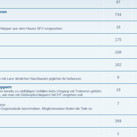
87
eron
734
16
fschlepper aus dem Hause SFV vorgesehen.
175
108
182
9
h mit Lanz-ähnlichen Nachbauten jeglicher Art befassen.
eppern
19
ereits zu vielfältigen Unfällen beim Umgang mit Traktoren geführt.
en, wie man mit Glühkopfschleppern NICHT umgehen soll.
7
hör ...
genstände beschreiben. Möglicherweise finden die Teile so
269
1