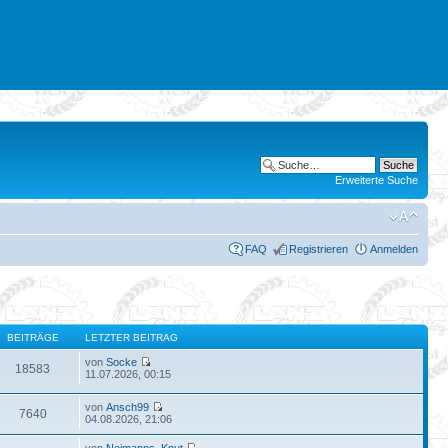
Erweiterte Suche
FAQ
Registrieren
Anmelden
BEITRÄGE
LETZTER BEITRAG
von
Socke
18583
11.07.2026, 00:15
von
Ansch99
7640
04.08.2026, 21:06