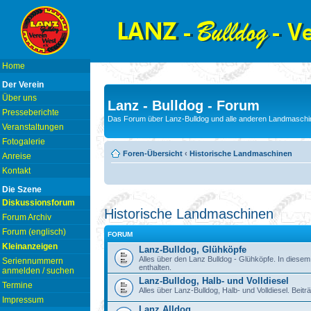
Home
Der Verein
Über uns
Lanz - Bulldog - Forum
Presseberichte
Das Forum über Lanz-Bulldog und alle anderen Landmaschin
Veranstaltungen
Fotogalerie
Foren-Übersicht
‹
Historische Landmaschinen
Anreise
Kontakt
Die Szene
Diskussionsforum
Historische Landmaschinen
Forum Archiv
Forum (englisch)
FORUM
Kleinanzeigen
Lanz-Bulldog, Glühköpfe
Alles über den Lanz Bulldog - Glühköpfe. In diesem
Seriennummern
enthalten.
anmelden / suchen
Lanz-Bulldog, Halb- und Volldiesel
Termine
Alles über Lanz-Bulldog, Halb- und Volldiesel. Beitr
Impressum
Lanz Alldog