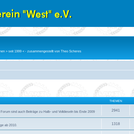
en > seit 1999 < - zusammengestellt von Theo Scheres
THEMEN
2941
 Forum sind auch Beiträge zu Halb- und Volldieseln bis Ende 2009
1318
äge ab 2010.