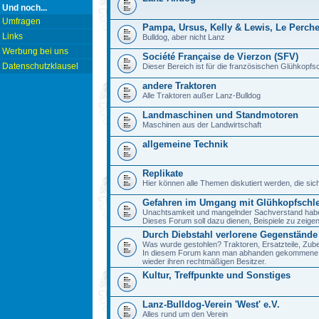
Und noch...
Umfragen
Pampa, Ursus, Kelly & Lewis, Le Perch
Links
Bulldog, aber nicht Lanz
Werbung bei uns
Société Française de Vierzon (SFV)
Datenschutzklausel
Dieser Bereich ist für die französischen Glühkop
andere Traktoren
Alle Traktoren außer Lanz-Bulldog
Landmaschinen und Standmotoren
Maschinen aus der Landwirtschaft
allgemeine Technik
Replikate
Hier können alle Themen diskutiert werden, die sic
Gefahren im Umgang mit Glühkopfschl
Unachtsamkeit und mangelnder Sachverstand haben b
Dieses Forum soll dazu dienen, Beispiele zu zeig
Durch Diebstahl verlorene Gegenstände
Was wurde gestohlen? Traktoren, Ersatzteile, Zube
In diesem Forum kann man abhanden gekommene Ge
wieder ihren rechtmäßigen Besitzer.
Kultur, Treffpunkte und Sonstiges
Lanz-Bulldog-Verein 'West' e.V.
Alles rund um den Verein