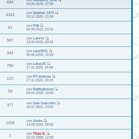
von
Neimanns_Knut
694
24.06.2026, 07:05
von
Stephan-1975
4342
20.12.2025, 21:06
von
Pölli
61
01.09.2023, 23:31
von
LukeV1
587
13.04.2025, 09:41
von
Lanz9531
343
05.06.2026, 19:20
von
Lukas35
799
17.11.2025, 14:09
von
RT-andreas
122
27.11.2024, 23:23
von
Bulldogfreund
59
03.01.2026, 19:59
von
Uwe Gatschke
377
10.07.2021, 23:51
von
Socke
1209
14.09.2024, 00:50
von
Theo S.
1
02.03.2008, 12:09