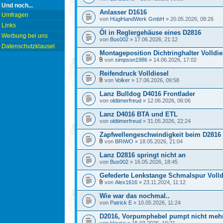
Und noch...
Anlasser D1616
Umfragen
von
HügiHandWerk GmbH
» 20.05.2026, 08:26
Links
Öl in Reglergehäuse eines D2816
Werbung bei uns
von
Bus002
» 17.06.2026, 21:12
Datenschutzklausel
Montageposition Dichtringhalter Volldie
von
simpson1986
» 14.06.2026, 17:02
Reifendruck Volldiesel
von
Volker
» 17.06.2026, 09:58
Lanz Bulldog D4016 Frontlader
von
oldtimerfreud
» 12.06.2026, 06:06
Lanz D4016 BTA und ETL
von
oldtimerfreud
» 31.05.2026, 22:24
Zapfwellengeschwindigkeit beim D2816 (
von
BRIWO
» 18.05.2026, 21:04
Lanz D2816 springt nicht an
von
Bus002
» 16.05.2026, 18:45
Gefederte Lenkstange Schmalspur Volld
von
Alex1616
» 23.11.2024, 11:12
Wie war das nochmal..
von
Patrick E
» 10.05.2026, 11:24
D2016, Vorpumphebel pumpt nicht mehr