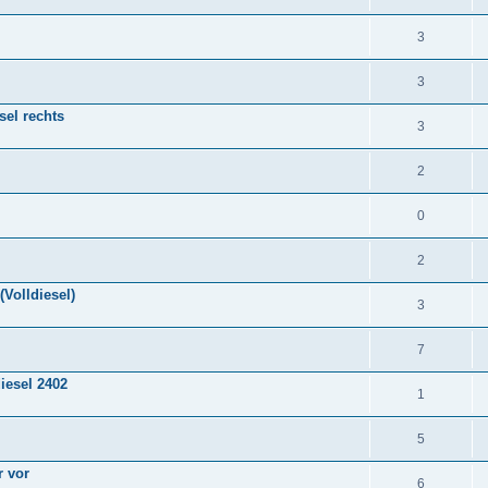
3
3
sel rechts
3
2
0
2
Volldiesel)
3
7
iesel 2402
1
5
 vor
6