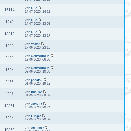
von
Öko
15114
14.07.2026, 14:21
von
Öko
1249
14.07.2026, 13:59
von
Öko
18312
14.07.2026, 13:17
von
Volker
1919
17.06.2026, 23:16
von
oldtimerfreud
2491
12.06.2026, 06:06
von
oldtimerfreud
1594
02.06.2026, 10:35
von
papafox
3455
01.06.2026, 19:12
von
Bus002
4916
31.05.2026, 09:37
von
Andy-R
12851
13.05.2026, 20:24
von
Ludger
5234
12.05.2026, 20:09
von
Ansch99
10853