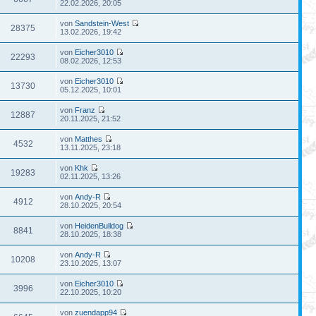
22.02.2026, 20:05
von
Sandstein-West
28375
13.02.2026, 19:42
von
Eicher3010
22293
08.02.2026, 12:53
von
Eicher3010
13730
05.12.2025, 10:01
von
Franz
12887
20.11.2025, 21:52
von
Matthes
4532
13.11.2025, 23:18
von
Khk
19283
02.11.2025, 13:26
von
Andy-R
4912
28.10.2025, 20:54
von
HeidenBulldog
8841
28.10.2025, 18:38
von
Andy-R
10208
23.10.2025, 13:07
von
Eicher3010
3996
22.10.2025, 10:20
von
zuendapp94