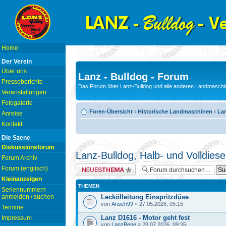
Home
Der Verein
Über uns
Lanz - Bulldog - Forum
Presseberichte
Das Forum über Lanz-Bulldog und alle anderen Landmaschin
Veranstaltungen
Fotogalerie
Foren-Übersicht
‹
Historische Landmaschinen
‹
Lan
Anreise
Kontakt
Die Szene
Diskussionsforum
Lanz-Bulldog, Halb- und Volldiese
Forum Archiv
Neues Thema erstellen
Forum (englisch)
Kleinanzeigen
THEMEN
Seriennummern
anmelden / suchen
Leckölleitung Einspritzdüse
von
Ansch99
» 27.05.2026, 05:15
Termine
Lanz D1616 - Motor geht fest
Impressum
von
LanzBene
» 28.07.2026, 09:35