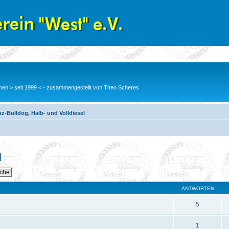
en > seit 1999 < - zusammengestellt von Theo Scheres
z-Bulldog, Halb- und Volldiesel
l
ANTWORTEN
5
1