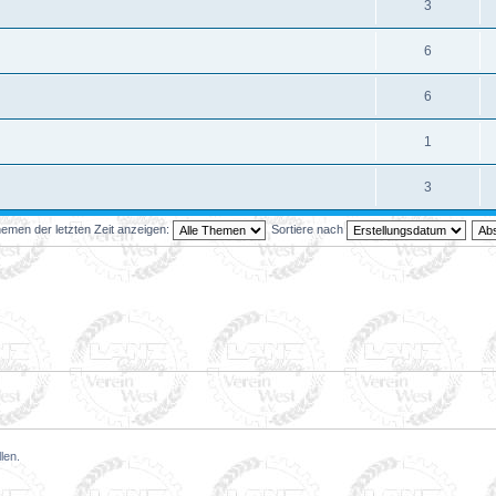
3
6
6
1
3
emen der letzten Zeit anzeigen:
Sortiere nach
len.