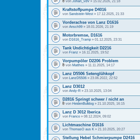
von
Johan_vdV
» 15.02.2026, 21:18
Kraftstoffpumpe D4016
von
Sandstein-West
» 17.12.2025, 21:33
Vorderachse von Lanz D1616
von
Ansch99
» 18.01.2026, 21:19
Motorbremse, D1616
von
D1616_Tramp
» 01.12.2025, 23:31
Tank Undichtigkeit D2216
von
Franz
» 16.11.2025, 19:52
Vorpumpöler D2206 Problem
von
Matthes
» 11.11.2025, 14:17
Lanz D5506 Setenglühkopf
von
LanzD5506
» 23.06.2022, 22:52
Lanz D3012
von
Andy-R
» 23.10.2025, 13:04
D2816 Springt schwer / nicht an
von
HeidenBulldog
» 21.10.2025, 16:15
Lanz D 3012 Iberica
von
Franco
» 08.12.2024, 09:02
Lichtmaschine D1616
von
ThomasO aus K
» 21.10.2025, 20:27
Stellung Hebel Schmierpumpe D2416