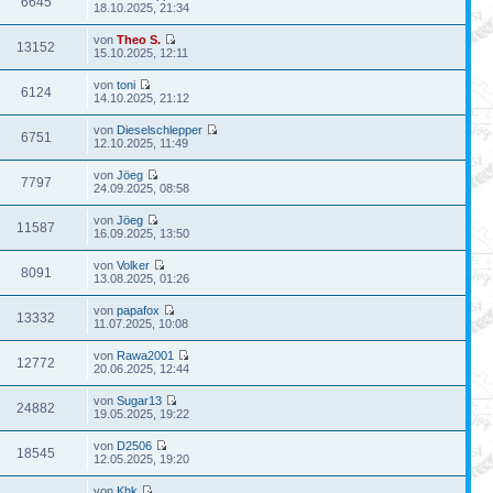
6645
18.10.2025, 21:34
von
Theo S.
13152
15.10.2025, 12:11
von
toni
6124
14.10.2025, 21:12
von
Dieselschlepper
6751
12.10.2025, 11:49
von
Jöeg
7797
24.09.2025, 08:58
von
Jöeg
11587
16.09.2025, 13:50
von
Volker
8091
13.08.2025, 01:26
von
papafox
13332
11.07.2025, 10:08
von
Rawa2001
12772
20.06.2025, 12:44
von
Sugar13
24882
19.05.2025, 19:22
von
D2506
18545
12.05.2025, 19:20
von
Khk