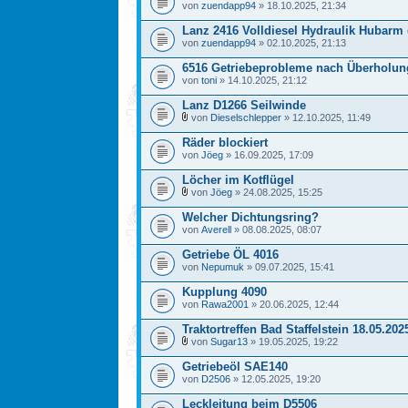
von
zuendapp94
» 18.10.2025, 21:34
Lanz 2416 Volldiesel Hydraulik Hubarm
von
zuendapp94
» 02.10.2025, 21:13
6516 Getriebeprobleme nach Überholun
von
toni
» 14.10.2025, 21:12
Lanz D1266 Seilwinde
von
Dieselschlepper
» 12.10.2025, 11:49
Räder blockiert
von
Jöeg
» 16.09.2025, 17:09
Löcher im Kotflügel
von
Jöeg
» 24.08.2025, 15:25
Welcher Dichtungsring?
von
Averell
» 08.08.2025, 08:07
Getriebe ÖL 4016
von
Nepumuk
» 09.07.2025, 15:41
Kupplung 4090
von
Rawa2001
» 20.06.2025, 12:44
Traktortreffen Bad Staffelstein 18.05.202
von
Sugar13
» 19.05.2025, 19:22
Getriebeöl SAE140
von
D2506
» 12.05.2025, 19:20
Leckleitung beim D5506