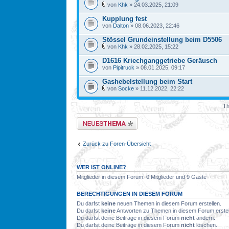
von
Khk
» 24.03.2025, 21:09
Kupplung fest
von
Dalton
» 08.06.2023, 22:46
Stössel Grundeinstellung beim D5506
von
Khk
» 28.02.2025, 15:22
D1616 Kriechganggetriebe Geräusch
von
Pipitruck
» 08.01.2025, 09:17
Gashebelstellung beim Start
von
Socke
» 11.12.2022, 22:22
Th
Neues Thema erstellen
Zurück zu Foren-Übersicht
WER IST ONLINE?
Mitglieder in diesem Forum: 0 Mitglieder und 9 Gäste
BERECHTIGUNGEN IN DIESEM FORUM
Du darfst
keine
neuen Themen in diesem Forum erstellen.
Du darfst
keine
Antworten zu Themen in diesem Forum erstel
Du darfst deine Beiträge in diesem Forum
nicht
ändern.
Du darfst deine Beiträge in diesem Forum
nicht
löschen.