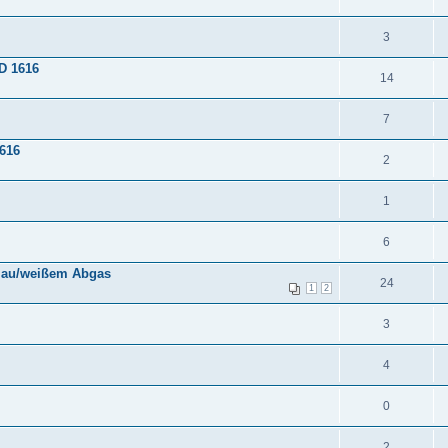
3
D 1616
14
7
1616
2
1
6
 blau/weißem Abgas
24
1
2
3
4
0
2