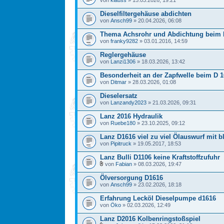
von
klauss
» 15.03.2026, 19:21
Dieselfiltergehäuse abdichten
von
Ansch99
» 20.04.2026, 06:08
Thema Achsrohr und Abdichtung beim 
von
franky9282
» 03.01.2016, 14:59
Reglergehäuse
von
Lanzi1306
» 18.03.2026, 13:42
Besonderheit an der Zapfwelle beim D 
von
Ditmar
» 28.03.2026, 01:08
Dieselersatz
von
Lanzandy2023
» 21.03.2026, 09:31
Lanz 2016 Hydraulik
von
Ruebe180
» 23.10.2025, 09:12
Lanz D1616 viel zu viel Ölauswurf mit
von
Pipitruck
» 19.05.2017, 18:53
Lanz Bulli D1106 keine Kraftstoffzufuhr
von
Fabian
» 08.03.2026, 19:47
Ölversorgung D1616
von
Ansch99
» 23.02.2026, 18:18
Erfahrung Lecköl Dieselpumpe d1616
von
Öko
» 02.03.2026, 12:49
Lanz D2016 Kolbenringstoßspiel