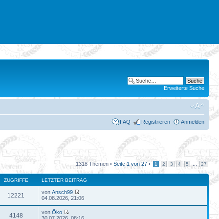
Erweiterte Suche
FAQ
Registrieren
Anmelden
1318 Themen •
Seite
1
von
27
•
...
1
2
3
4
5
27
ZUGRIFFE
LETZTER BEITRAG
von
Ansch99
12221
04.08.2026, 21:06
von
Öko
4148
30.07.2026, 08:16