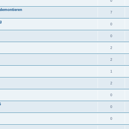
0
 demontieren
7
g
0
0
2
2
1
2
0
5
0
0