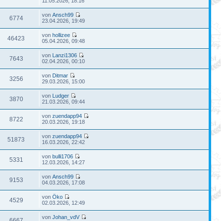
11.05.2026, 18:16
von
Ansch99
6774
23.04.2026, 19:49
von
hollizee
46423
05.04.2026, 09:48
von
Lanzi1306
7643
02.04.2026, 00:10
von
Ditmar
3256
29.03.2026, 15:00
von
Ludger
3870
21.03.2026, 09:44
von
zuendapp94
8722
20.03.2026, 19:18
von
zuendapp94
51873
16.03.2026, 22:42
von
bulli1706
5331
12.03.2026, 14:27
von
Ansch99
9153
04.03.2026, 17:08
von
Öko
4529
02.03.2026, 12:49
von
Johan_vdV
6667