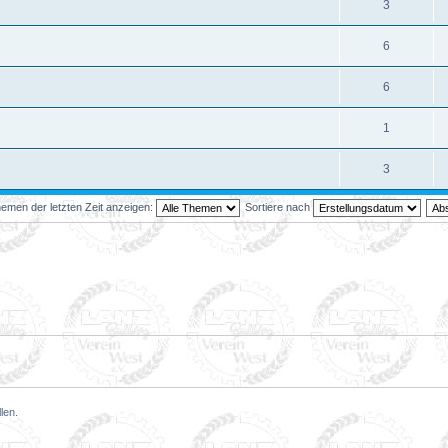
3
6
6
1
3
emen der letzten Zeit anzeigen:
Sortiere nach
len.