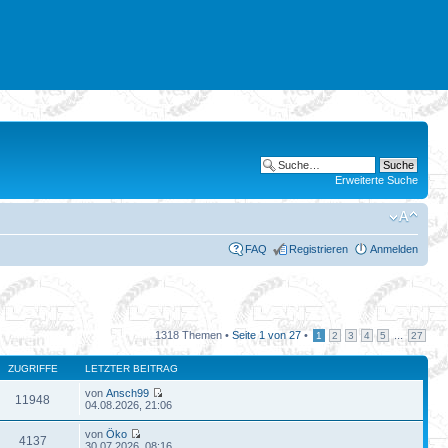
Erweiterte Suche
FAQ
Registrieren
Anmelden
1318 Themen •
Seite
1
von
27
•
...
1
2
3
4
5
27
ZUGRIFFE
LETZTER BEITRAG
von
Ansch99
11948
04.08.2026, 21:06
von
Öko
4137
30.07.2026, 08:16