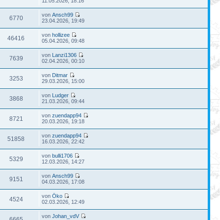
11.05.2026, 18:16
von
Ansch99
6770
23.04.2026, 19:49
von
hollizee
46416
05.04.2026, 09:48
von
Lanzi1306
7639
02.04.2026, 00:10
von
Ditmar
3253
29.03.2026, 15:00
von
Ludger
3868
21.03.2026, 09:44
von
zuendapp94
8721
20.03.2026, 19:18
von
zuendapp94
51858
16.03.2026, 22:42
von
bulli1706
5329
12.03.2026, 14:27
von
Ansch99
9151
04.03.2026, 17:08
von
Öko
4524
02.03.2026, 12:49
von
Johan_vdV
6665