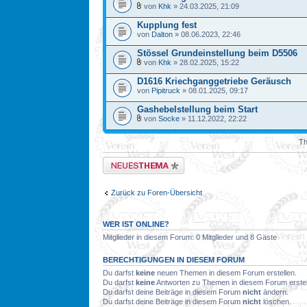
von
Khk
» 24.03.2025, 21:09
Kupplung fest
von
Dalton
» 08.06.2023, 22:46
Stössel Grundeinstellung beim D5506
von
Khk
» 28.02.2025, 15:22
D1616 Kriechganggetriebe Geräusch
von
Pipitruck
» 08.01.2025, 09:17
Gashebelstellung beim Start
von
Socke
» 11.12.2022, 22:22
Th
Neues Thema erstellen
Zurück zu Foren-Übersicht
WER IST ONLINE?
Mitglieder in diesem Forum: 0 Mitglieder und 8 Gäste
BERECHTIGUNGEN IN DIESEM FORUM
Du darfst
keine
neuen Themen in diesem Forum erstellen.
Du darfst
keine
Antworten zu Themen in diesem Forum erstel
Du darfst deine Beiträge in diesem Forum
nicht
ändern.
Du darfst deine Beiträge in diesem Forum
nicht
löschen.