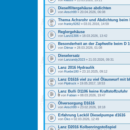
von
klauss
» 15.03.2026, 19:21
Dieselfiltergehäuse abdichten
von
Ansch99
» 20.04.2026, 06:08
Thema Achsrohr und Abdichtung beim 
von
franky9282
» 03.01.2016, 14:59
Reglergehäuse
von
Lanzi1306
» 18.03.2026, 13:42
Besonderheit an der Zapfwelle beim D 
von
Ditmar
» 28.03.2026, 01:08
Dieselersatz
von
Lanzandy2023
» 21.03.2026, 09:31
Lanz 2016 Hydraulik
von
Ruebe180
» 23.10.2025, 09:12
Lanz D1616 viel zu viel Ölauswurf mit
von
Pipitruck
» 19.05.2017, 18:53
Lanz Bulli D1106 keine Kraftstoffzufuhr
von
Fabian
» 08.03.2026, 19:47
Ölversorgung D1616
von
Ansch99
» 23.02.2026, 18:18
Erfahrung Lecköl Dieselpumpe d1616
von
Öko
» 02.03.2026, 12:49
Lanz D2016 Kolbenringstoßspiel