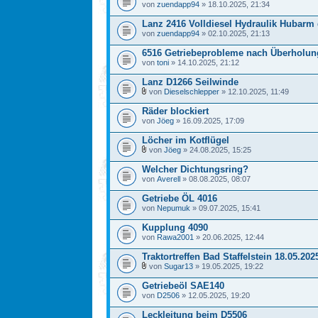
von
zuendapp94
» 18.10.2025, 21:34
Lanz 2416 Volldiesel Hydraulik Hubarm
von
zuendapp94
» 02.10.2025, 21:13
6516 Getriebeprobleme nach Überholun
von
toni
» 14.10.2025, 21:12
Lanz D1266 Seilwinde
von
Dieselschlepper
» 12.10.2025, 11:49
Räder blockiert
von
Jöeg
» 16.09.2025, 17:09
Löcher im Kotflügel
von
Jöeg
» 24.08.2025, 15:25
Welcher Dichtungsring?
von
Averell
» 08.08.2025, 08:07
Getriebe ÖL 4016
von
Nepumuk
» 09.07.2025, 15:41
Kupplung 4090
von
Rawa2001
» 20.06.2025, 12:44
Traktortreffen Bad Staffelstein 18.05.202
von
Sugar13
» 19.05.2025, 19:22
Getriebeöl SAE140
von
D2506
» 12.05.2025, 19:20
Leckleitung beim D5506