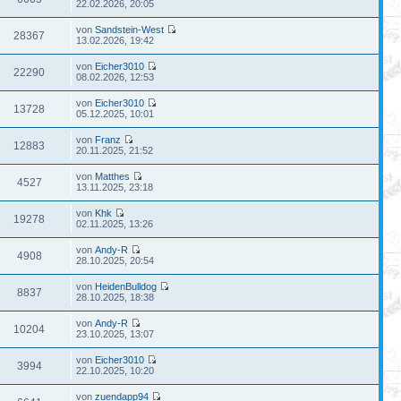
22.02.2026, 20:05
von
Sandstein-West
28367
13.02.2026, 19:42
von
Eicher3010
22290
08.02.2026, 12:53
von
Eicher3010
13728
05.12.2025, 10:01
von
Franz
12883
20.11.2025, 21:52
von
Matthes
4527
13.11.2025, 23:18
von
Khk
19278
02.11.2025, 13:26
von
Andy-R
4908
28.10.2025, 20:54
von
HeidenBulldog
8837
28.10.2025, 18:38
von
Andy-R
10204
23.10.2025, 13:07
von
Eicher3010
3994
22.10.2025, 10:20
von
zuendapp94