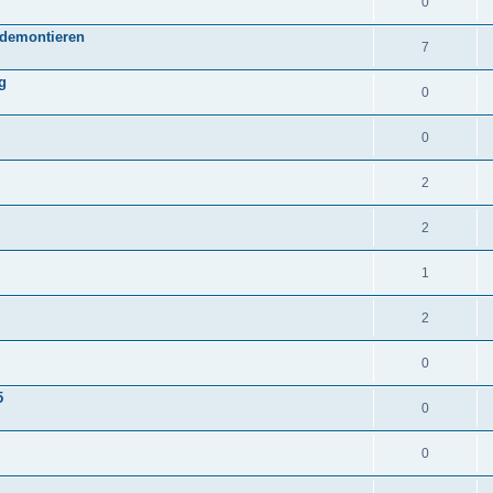
0
 demontieren
7
g
0
0
2
2
1
2
0
5
0
0