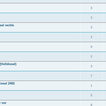
3
3
sel rechts
3
2
0
2
Volldiesel)
3
7
iesel 2402
1
5
 vor
6