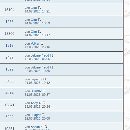
von
Öko
15104
14.07.2026, 14:21
von
Öko
1238
14.07.2026, 13:59
von
Öko
18300
14.07.2026, 13:17
von
Volker
1917
17.06.2026, 23:16
von
oldtimerfreud
2487
12.06.2026, 06:06
von
oldtimerfreud
1592
02.06.2026, 10:35
von
papafox
3450
01.06.2026, 19:12
von
Bus002
4914
31.05.2026, 09:37
von
Andy-R
12841
13.05.2026, 20:24
von
Ludger
5232
12.05.2026, 20:09
von
Ansch99
10851