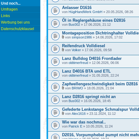
Und noch...
Anlasser D1616
Umfragen
von
HügiHandWerk GmbH
» 20.05.2026, 08:26
Links
Öl in Reglergehäuse eines D2816
Werbung bei uns
von
Bus002
» 17.06.2026, 21:12
Datenschutzklausel
Montageposition Dichtringhalter Volldie
von
simpson1986
» 14.06.2026, 17:02
Reifendruck Volldiesel
von
Volker
» 17.06.2026, 09:58
Lanz Bulldog D4016 Frontlader
von
oldtimerfreud
» 12.06.2026, 06:06
Lanz D4016 BTA und ETL
von
oldtimerfreud
» 31.05.2026, 22:24
Zapfwellengeschwindigkeit beim D2816 (
von
BRIWO
» 18.05.2026, 21:04
Lanz D2816 springt nicht an
von
Bus002
» 16.05.2026, 18:45
Gefederte Lenkstange Schmalspur Volld
von
Alex1616
» 23.11.2024, 11:12
Wie war das nochmal..
von
Patrick E
» 10.05.2026, 11:24
D2016, Vorpumphebel pumpt nicht mehr