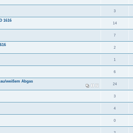
3
D 1616
14
7
1616
2
1
6
 blau/weißem Abgas
24
1
2
3
4
0
2