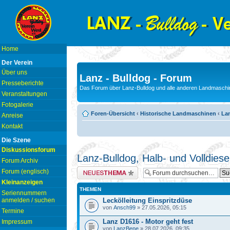
Home
Der Verein
Über uns
Lanz - Bulldog - Forum
Presseberichte
Das Forum über Lanz-Bulldog und alle anderen Landmaschin
Veranstaltungen
Fotogalerie
Foren-Übersicht
‹
Historische Landmaschinen
‹
Lan
Anreise
Kontakt
Die Szene
Diskussionsforum
Lanz-Bulldog, Halb- und Volldiese
Forum Archiv
Neues Thema erstellen
Forum (englisch)
Kleinanzeigen
THEMEN
Seriennummern
anmelden / suchen
Leckölleitung Einspritzdüse
von
Ansch99
» 27.05.2026, 05:15
Termine
Lanz D1616 - Motor geht fest
Impressum
von
LanzBene
» 28.07.2026, 09:35