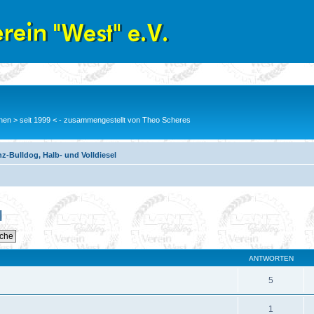
en > seit 1999 < - zusammengestellt von Theo Scheres
z-Bulldog, Halb- und Volldiesel
l
ANTWORTEN
5
1