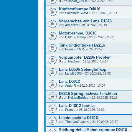
von
Johan_vdV
» 15.02.2026, 21:18
Kraftstoffpumpe D4016
von
Sandstein-West
» 17.12.2025, 21:33
Vorderachse von Lanz D1616
von
Ansch99
» 18.01.2026, 21:19
Motorbremse, D1616
von
D1616_Tramp
» 01.12.2025, 23:31
Tank Undichtigkeit D2216
von
Franz
» 16.11.2025, 19:52
Vorpumpöler D2206 Problem
von
Matthes
» 11.11.2025, 14:17
Lanz D5506 Setenglühkopf
von
LanzD5506
» 23.06.2022, 22:52
Lanz D3012
von
Andy-R
» 23.10.2025, 13:04
D2816 Springt schwer / nicht an
von
HeidenBulldog
» 21.10.2025, 16:15
Lanz D 3012 Iberica
von
Franco
» 08.12.2024, 09:02
Lichtmaschine D1616
von
ThomasO aus K
» 21.10.2025, 20:27
Stellung Hebel Schmierpumpe D2416