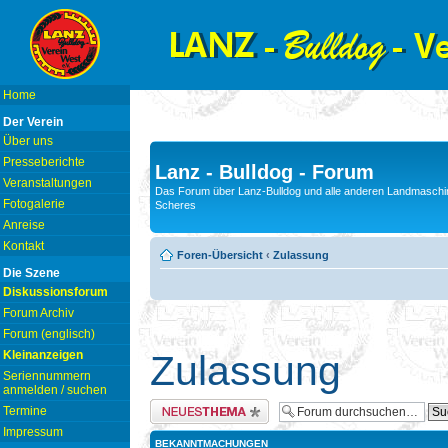
Home
Der Verein
Über uns
Presseberichte
Lanz - Bulldog - Forum
Veranstaltungen
Das Forum über Lanz-Bulldog und alle anderen Landmaschin
Fotogalerie
Scheres
Anreise
Kontakt
Foren-Übersicht
‹
Zulassung
Die Szene
Diskussionsforum
Forum Archiv
Forum (englisch)
Kleinanzeigen
Zulassung
Seriennummern
anmelden / suchen
Neues Thema erstellen
Termine
Impressum
BEKANNTMACHUNGEN