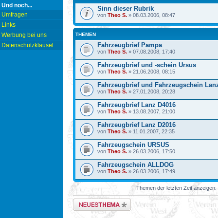
Und noch...
Sinn dieser Rubrik
Umfragen
von
Theo S.
» 08.03.2006, 08:47
Links
Werbung bei uns
THEMEN
Fahrzeugbrief Pampa
Datenschutzklausel
von
Theo S.
» 07.08.2008, 17:40
Fahrzeugbrief und -schein Ursus
von
Theo S.
» 21.06.2008, 08:15
Fahrzeugbrief und Fahrzeugschein Lan
von
Theo S.
» 27.01.2008, 20:28
Fahrzeugbrief Lanz D4016
von
Theo S.
» 13.08.2007, 21:00
Fahrzeugbrief Lanz D2016
von
Theo S.
» 11.01.2007, 22:35
Fahrzeugschein URSUS
von
Theo S.
» 26.03.2006, 17:50
Fahrzeugschein ALLDOG
von
Theo S.
» 26.03.2006, 17:49
Themen der letzten Zeit anzeigen:
Neues Thema erstellen